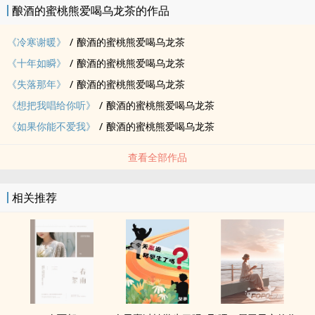
酿酒的蜜桃熊爱喝乌龙茶的作品
CH 1 - 喜欢妳 CH 8 - 最好的我们
CH 2 - 你不知道的事 CH 9 - 时光正好
《冷寒谢暖》
/
酿酒的蜜桃熊爱喝乌龙茶
CH 3 - 那些年 CH 10 - 亲爱的你在哪里？
《十年如瞬》
/
酿酒的蜜桃熊爱喝乌龙茶
CH 4 - 不可说 CH 11 - 是我还不够好
《失落那年》
/
酿酒的蜜桃熊爱喝乌龙茶
CH 5 - 唯一 CH 12 - Always
CH 6 - 我变了，我没变 CH 13 - 爱是妳给的温柔
《想把我唱给你听》
/
酿酒的蜜桃熊爱喝乌龙茶
CH 7 - 一次就好 番 外 - Love More
《如果你能不爱我》
/
酿酒的蜜桃熊爱喝乌龙茶
────────────────────────────────────────────────────────────
| 书封制作 | 感谢 温妮 、语歆、MR.S 幸苦制作
查看全部作品
| 章回图源 | 全自制 【若有需要可点入 ✎ 填单】
| 状 态 | 0813 完稿 · 0827 开始日更 · 0903 完更
相关推荐
| 标 签 | 黄宇航 // 青春 // 微虐 // 青春讲堂 // 丁程鑫 // 张真源
| 主题歌曲 | 失落沙洲 - 徐佳莹
我不是一定要你回来 只是当又一个人看海
回头才发现你不在 留下我迂回的徘徊
除了你之外的空白 还有谁能来教我爱
我变了，我没变 - 杨宗纬
我做了那么多改变 只是为了我心中不变