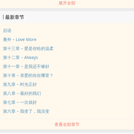
展开全部
失 落 ，那 年 。
✟
最新章节
「不要全世界都放在妳肩上。否则，别怪我毁了妳的世界。」轻挑眉
头，我习惯性地把手插入裤袋。
后语
临走前的话还隐隐约约地在巷子里回荡着：「妳那么聪明，总该知道
番外 – Love More
的。」
第十三章 – 爱是你给的温柔
我颠倒了我的世界，只为了摆正妳扭曲的影子。
第十二章 – Always
也许我曾经路过妳的世界，也许每一次佯装的看不见，背后隐藏的是
余光几万遍的找寻。
第十一章 – 是我还不够好
「妳知道吗？其实，妳一直都很幸福。」轻抿嘴唇，对着眼前的人儿
第十章 – 亲爱的你在哪里？
微微一笑。
第九章 – 时光正好
微微一顿，接着道下去：「至少妳还有愿意在妳身后的我。而我，从
第八章 – 最好的我们
未拥有过什么。」
第七章 – 一次就好
只要你需要，我永远站在妳看得到的地方。
我愿意把一切都给妳，只要妳需要。
第六章 – 我变了，我没变
────────────────────────────────────────────────────────────
查看全部章节
| 章 节 |
*每个章回名都是曲名，并且有歌曲超链接，欢迎点击搭配赏文.