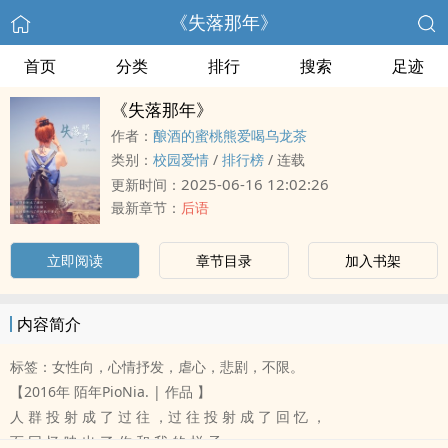
《失落那年》
首页
分类
排行
搜索
足迹
《失落那年》
作者：
酿酒的蜜桃熊爱喝乌龙茶
类别：
校园爱情
/
排行榜
/
连载
2025-06-16 12:02:26
更新时间：
最新章节：
后语
立即阅读
章节目录
加入书架
内容简介
标签：女性向，心情抒发，虐心，悲剧，不限。
【2016年 陌年PioNia. | 作品 】
人 群 投 射 成 了 过 往 ，过 往 投 射 成 了 回 忆 ，
而 回 忆 映 出 了 你 和 我 的 样 子 。