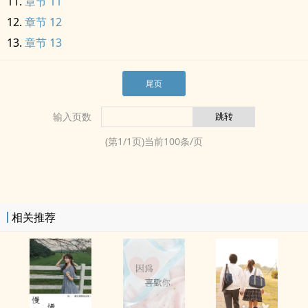
章节 11
章节 12
章节 13
尾页
输入页数
(第
1
/
1
页)当前
100
条/页
相关推荐