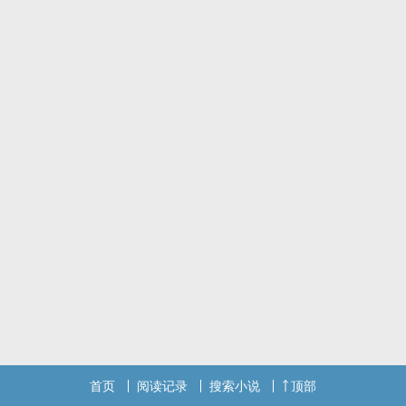
「我会陪着妳一直一直陪着妳，直到老」
「我会珍惜那个爱我的男人，珍惜那个懂我的男人，毕竟谁也不会比
他更了解我。」
首页
阅读记录
搜索小说
顶部