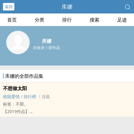
库娜
返回
首页
分类
排行
搜索
足迹
库娜
共收录 1 部作品
库娜的全部作品集
不想做太阳
校园爱情
/
排行榜
连载
标签：不限。
【2019作品】
发光发热≠成就感
发光发热＝寂寞
后羿射下了九个太阳