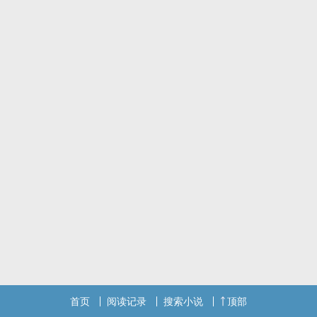
我也许也是其中一个吧
认识我的人都说我变了
因为从那天起我不想做太阳
我只想逃得远远的 隐藏得好好的
躲在一望无际的星宿里
首页
阅读记录
搜索小说
顶部