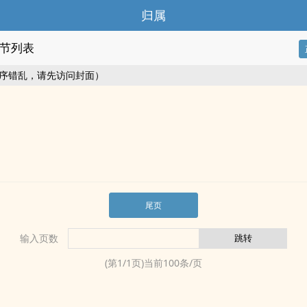
归属
节列表
序错乱，请先访问封面）
尾页
输入页数
(第
1
/
1
页)当前
100
条/页