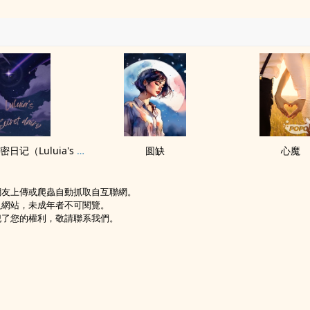
虂虂亚的秘密日记（Luluia's secret dairy)
圆缺
心魔
網友上傳或爬蟲自動抓取自互聯網。
級網站，未成年者不可閱覽。
犯了您的權利，敬請聯系我們。