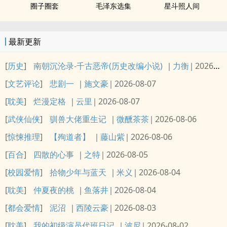
圈子圈套
毛泽东选集
星斗照人间
最新更新
[
历史
]
南朝沉沦录-千古恶帝(历史改编小说)
力衡
2026-08-08
[
文艺评论
]
悲剧一
施文豪
2026-08-07
[
耽美
]
烂漫定格
云里
2026-08-07
[
武侠仙侠
]
驯兽大佬重生记
微醺茶茶
2026-08-06
[
惊悚推理
]
【殉道者】
藤山紫
2026-08-06
[
百合
]
四散的心事
之特
2026-08-05
[
校园爱情
]
拾物少年与蓝天
米义
2026-08-04
[
耽美
]
仲夏夜的桃
鱼落井
2026-08-04
[
都会爱情
]
泥沼
西陵云豪
2026-08-03
[
耽美
]
我的初级演员代班日记
波尼
2026-08-02