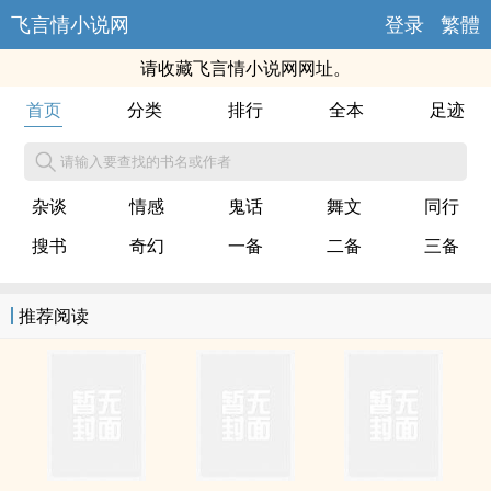
飞言情小说网
登录
繁體
请收藏飞言情小说网网址。
首页
分类
排行
全本
足迹
请输入要查找的书名或作者
杂谈
情感
鬼话
舞文
同行
搜书
奇幻
一备
二备
三备
推荐阅读