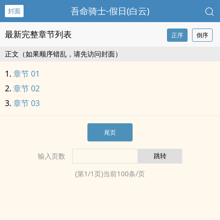
吾命骑士-假日(白云)
封面
最新完整章节列表
正序
倒序
正文（如果顺序错乱，请先访问封面）
章节 01
章节 02
章节 03
尾页
输入页数
(第
1
/
1
页)当前
100
条/页