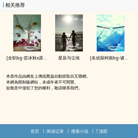
相关推荐
[全职bg-苏沐秋x原创女主]朱砂痣-夜来一笑番外(未看不影响阅读)
星辰与尘埃
[名侦探柯南bg-诸伏景光x原创女主]暗恋对象成为我的急救对象!?
本质作品由網友上傳或爬蟲自動抓取自互聯網。
本網為限制級網站，未成年者不可閱覽。
如無意中侵犯了您的權利，敬請聯系我們。
首页
阅读记录
搜索小说
顶部