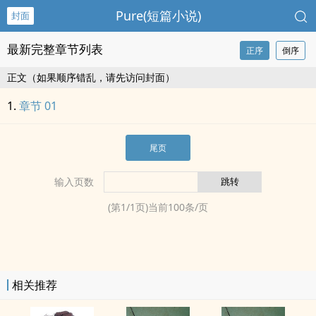
Pure(短篇小说)
封面
最新完整章节列表
正序
倒序
正文（如果顺序错乱，请先访问封面）
章节 01
尾页
输入页数
(第
1
/
1
页)当前
100
条/页
相关推荐