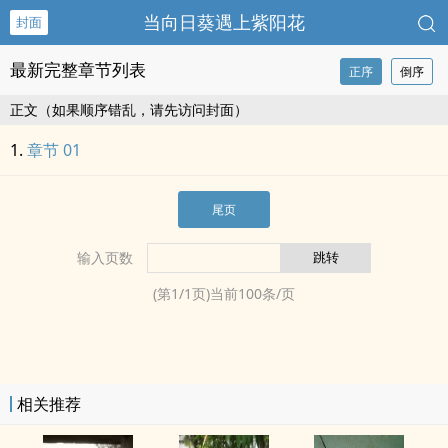
当向日葵遇上紫阳花
封面
最新完整章节列表
正序
倒序
正文（如果顺序错乱，请先访问封面）
章节 01
尾页
输入页数
(第
1
/
1
页)当前
100
条/页
相关推荐