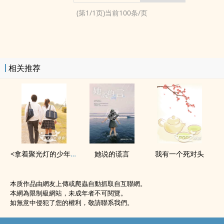
(第
1
/
1
页)当前
100
条/页
相关推荐
<拿着聚光灯的少年>-初，四季。
她说的谎言
我有一个死对头
本质作品由網友上傳或爬蟲自動抓取自互聯網。
本網為限制級網站，未成年者不可閱覽。
如無意中侵犯了您的權利，敬請聯系我們。