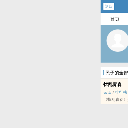
返回
首页
民子的全
扰乱青春
杂谈
/
排行榜
《扰乱青春》