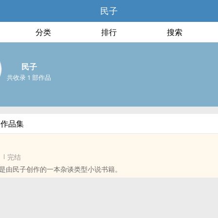
民子
分类
排行
搜索
民子
共收录 1 部作品
部作品集
完结
是由民子创作的一本杂谈类型小说书籍。