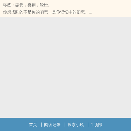
标签：恋爱，喜剧，轻松。
面对着对猫严重过敏的男神丹尼，凯琪确定她遇上了此生最艰难的课
你想找到的不是你的初恋，是你记忆中的初恋。
题。
这中间可能夹杂着你对理想的投影、你对自己的投影，你对那段时光
你要猫呢，还是要男神？
的投影，跟那段时光里的自己。我们都容易美化过去，哪怕你在找的
丹尼尔一直觉得大家喊他男神男神是特别令人害羞的问题。实际上，
那个人，早就不是你认为的那个人。
他脸皮薄，而现在的女孩们都太疯狂了。
......
残酷的现实告诉他，在好莱坞，男神是不能单身的。单身的男神会被
管他的。反正我们在一起了。
贴标签会被传绯闻，会被讲得奇形怪状像是这里有问题那里有障碍。
丹尼尔很气啊，可是他能怎么办呢？
除非他有一个女友。
首页
阅读记录
搜索小说
顶部