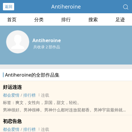
Antiheroine
返回
首页
分类
排行
搜索
足迹
Antiheroine
共收录 2 部作品
Antiheroine的全部作品集
好运连连
都会爱情
/
排行榜
连载
标签：爽文，女性向，异国，甜文，轻松。
男神很好。男神很棒。男神什么都对连放屁都香。男神宇宙最帅就算
他心血来潮留了个胡子拉渣。
初恋告急
但是。但是。
都会爱情
/
排行榜
连载
......但是男神是个狗派！怎么怎么会这样！