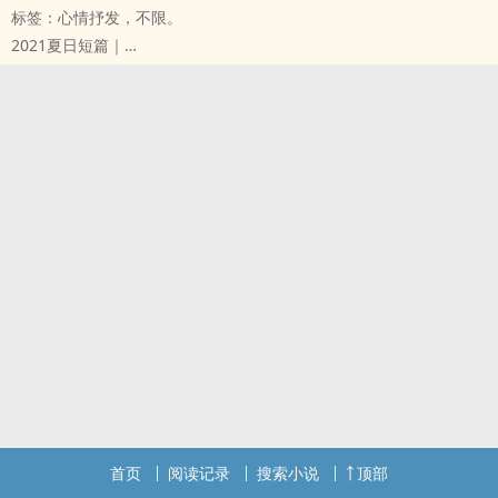
标签：心情抒发，不限。
遇见对的人，可能是生命中最开心的事
2021夏日短篇｜
但是
颓唐的生活终究会属于自己的灵魂
爱上对的人，绝对是生命中最完美的事
「越是美丽的，越是值得破坏。」
因为爱情，让我们成长，让我们感受到人情冷暖，也让我们回归本
「莎朗，妳的身体让我非常兴奋。」
能。
「我想，最适合形容妳身体的词是毒品。」
*
「瑟波，妳不了解我。」
陈晨伟─
每个人都被欲望缠绕，每个人都拥有 属于自己的欲望，而每个人的欲
为了远离伤痛与上一段爱恋，他需要完全的武装
望也会属于另一个人。
也需要另一个人的陪伴。
搭配歌曲：詹森淮 Senhuai［他总是在那个路口］
周郁涵─
为了逃离欺骗与沉重的压力，她选择远远的离开
也选择另一个人的相伴。
*
「如果走在一起这么容易就被误会，不如就不要再被误会了吧。」
「什么意思?」
「当我女朋友吧!」
我想，爱，永远都在。
首页
阅读记录
搜索小说
顶部