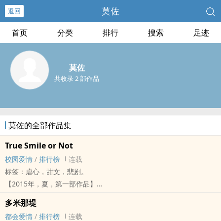
莫佐
返回
首页
分类
排行
搜索
足迹
莫佐
共收录 2 部作品
莫佐的全部作品集
True Smile or Not
校园爱情
/
排行榜
连载
标签：虐心，甜文，悲剧。
【2015年，夏，第一部作品】
校园微虐恋爱小说，Now Begin. 这故事，没有结局，只能继续
多米那堤
就让这样的你/妳
都会爱情
/
排行榜
连载
成为他/她生命中最棒的存在