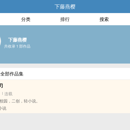
下藤燕樱
分类
排行
搜索
下藤燕樱
共收录 1 部作品
的全部作品集
刃
连载
校园，二创，轻小说。
创小说