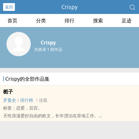
Crispy
返回
首页
分类
排行
搜索
足迹
Crispy
共收录 1 部作品
Crispy的全部作品集
栀子
罗曼史
/
排行榜
连载
标签：恋爱，后宫。
天性浪漫爱好自由的欧文，长年漂泊在异地工作。
有一天，他收到了一份神秘客的邀请。
雇主聘用他为短期家教，工作内容仅只是「带给我的女孩们快乐。」
欧文不疑有他，只因为他要去的工作地点，是诗人艾蜜莉的家乡。