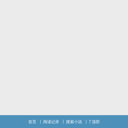
「或许在那里我会找到我诗中的上帝。」欧文天真一派的对家人说，
并动身离开。
在那里，欧文遇见了三个个性截然不同，却长的一模一样的三胞胎，
在那里，他将经历此生难以忘怀的家教经验，
在那里，他将揭开这个家族神秘的面纱和错综复杂的感情......。
***
首次在POPO发文，你们的回应是我最大的动力，欢迎找我聊天分
享:D
2021/5/28 已完结，欢迎大家留言交流 :D
这是我发在POPO的第一篇，接下来预计发新文，想写点台式校园爱
情，敬请期待！
首页
阅读记录
搜索小说
顶部