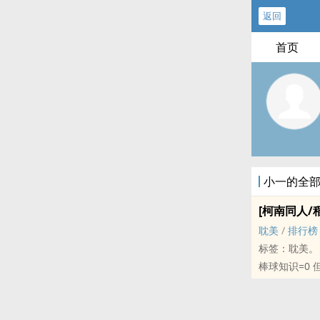
返回
首页
小一的全
[柯南同人/
耽美
/
排行榜
标签：耽美。
棒球知识=0 
纯H
雷点：‌强‌‍‎暴‎‌！‌强‌
－