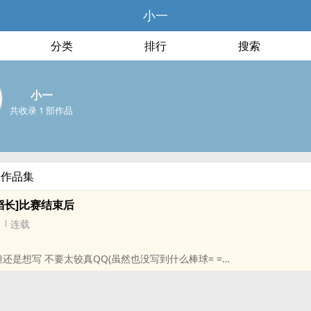
小一
分类
排行
搜索
小一
共收录 1 部作品
部作品集
稻长]比赛结束后
连载
但还是想写 不要太较真QQ(虽然也没写到什么棒球= =
‍‎暴‎‌！‌强‌‍‎暴‎‌！