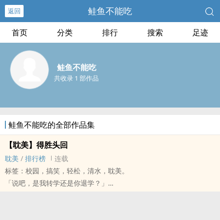
鲑鱼不能吃
返回
首页
分类
排行
搜索
足迹
鲑鱼不能吃
共收录 1 部作品
鲑鱼不能吃的全部作品集
【‎‎耽‎‍‌美‍‍‌】得胜头回
‎‎耽‎‍‌美‍‍‌
/
排行榜
连载
标签：校园，搞笑，轻松，清水，‎‎耽‎‍‌美‍‍‌。
「说吧，是我转学还是你退学？」
什么叫作把白的说成黑的？
把一个校霸和一个校草硬凑在一起就是把无说成有。
谢淂卿实在不理解，自己当时为什么要帮老师送作业本。