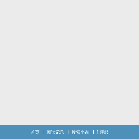
徐钧盛实在搞不懂，自己那时为毛要在走廊和别人拉扯。
再多的不理解，也无法挽回在全校传开的「绝美cp」。
板主：【惊！校草和校霸居然亲上了！】
从此，安稳生活有去无回。
「你要不要挽救一下你的形象？」
「如果你消失就可以挽救我的形象，试试？」
校草谢淂卿×校霸徐钧盛
谣言四起，一触即发！？
首页
阅读记录
搜索小说
顶部