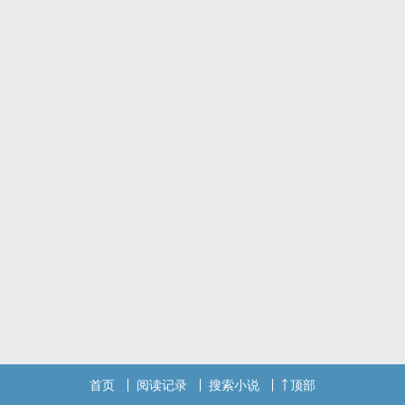
问我后悔吗？虽然很想说后悔，但我想，最后我给出的，会是否定的
答案。
因为认识了他，所以我不后悔。
| 明明知道危险就在身边，那为什么我还是会不顾一切的向你奔去？
「薛瑀凡，如果知道我们的相恋会带给你不幸，我宁愿永远都不要认
识你。」
临走前的我是这么想的，但为什么，脑海闪过的都是那些开心的画
面？
为什么，眼泪会轻轻地从脸颊上滑落？
「我相信，我们的相遇，不是偶然，而是命运。」
| 歌曲：ASTRO-We Still
| 书封：自制、米菇赠送\♥/
| 朔朔の碎碎念时间：
开新坑之前先把之前写过的东西放上来试试水温:D
这篇是我高中时期单纯想满足我少女心的短篇脑洞小甜饼(๑´ㅁ`)/♥
*当时只是速打，要鞭请鞭小力一点><!!*
然后如果说有在哪里看过这篇文章的话，先…不要…认…拜托(´;ω;`)
首页
阅读记录
搜索小说
顶部