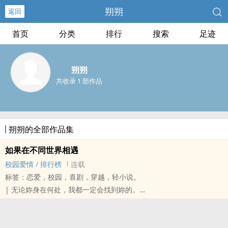
朔朔
返回
首页
分类
排行
搜索
足迹
朔朔
共收录 1 部作品
朔朔的全部作品集
如果在不同世界相遇
校园爱情
/
排行榜
连载
标签：恋爱，校园，喜剧，穿越，轻小说。
| 无论妳身在何处，我都一定会找到妳的。
因为一场意外，我穿越到了一个我从来没有想过的地方。
「叫一个弱不禁风的女生去读男校，算什么！」
虽然在心中拒绝了一百次以上，但为了家里，我还是照做了。