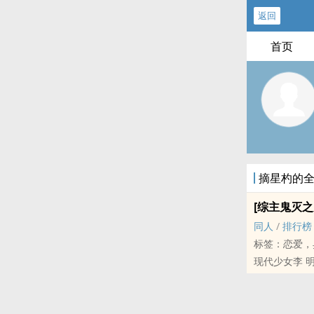
返回
首页
摘星杓的
[综主鬼灭之
‌‍‌同‍‎‌人‌
/
排行榜
标签：恋爱，
现代少女李 
cp是炭炭！
有《库洛魔法