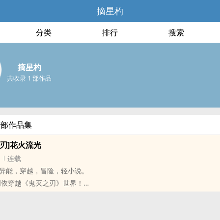
摘星杓
分类
排行
搜索
摘星杓
共收录 1 部作品
全部作品集
刃]花火流光
连载
异能，穿越，冒险，轻小说。
明依穿越《鬼灭之刃》世界！
使》的要素！注意！