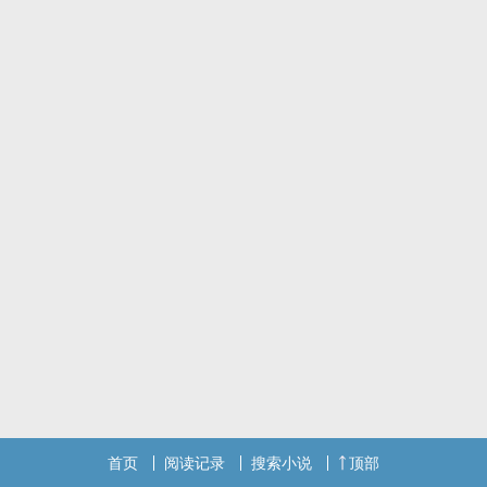
一个有着回忆但却又希望借此来忘记那些事情的方式。
上了高中，万万没想到，数学终究成了他们两个的交集！
如果说青春就是一道题目，数学则是题目所给的提示，
那一群少年少女们正计算着方程式、寻找着答案……
✎看似无解的题目 在那一刻起 重新计算
关于本书~
本书中穿插着两个视角：女主（黄子璇）、男主（邵彦轩），读者们
若看到 ＋－×÷ 基本上就是转换视角啰！
书封｜谢谢梦·夜凝赠送书封~♡（如有侵权，请告知，会立即撤下）
（书封交替放上，目前为自制版本）
【本书仅在POPO刊登！请勿转载盗版！谢谢！】
欢迎来收书、留言~
也欢迎来跟秀安分享对于本作品的看法、心得、建议喔！！
首页
阅读记录
搜索小说
顶部