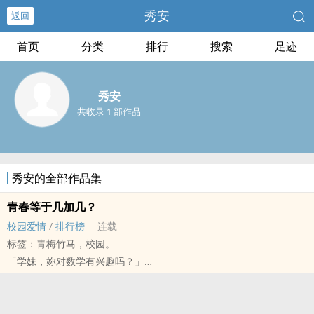
秀安
返回
首页
分类
排行
搜索
足迹
秀安
共收录 1 部作品
秀安的全部作品集
青春等于几加几？
校园爱情
/
排行榜
连载
标签：青梅竹马，校园。
「学妹，妳对数学有兴趣吗？」
「嗯……还算喜欢吧。」
「那要不要考虑参加我们数学研究社！我们社长可是超强的喔！」
数学，对黄子璇来说是她喜欢的科目之一，但对于邵彦轩而言，却是