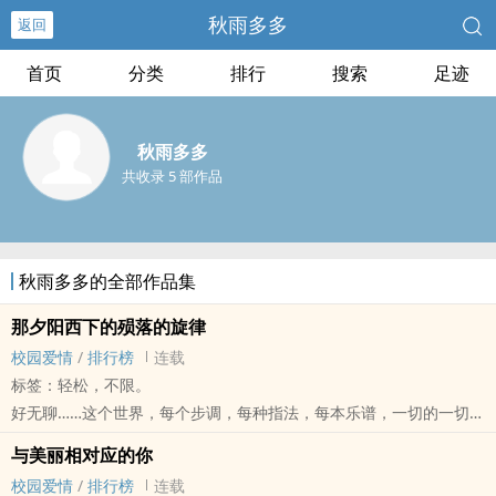
秋雨多多
返回
首页
分类
排行
搜索
足迹
秋雨多多
共收录 5 部作品
秋雨多多的全部作品集
那夕阳西下的殒落的旋律
校园爱情
/
排行榜
连载
标签：轻松，不限。
好无聊……这个世界，每个步调，每种指法，每本乐谱，一切的一切，
都是淡淡的咖啡色，那些花俏，缤纷的色彩，到底逃窜到哪里去了……
与美丽相对应的你
急促的、 手指飞快的在黑白键盘上来回了数次 ，最后，完美的弹奏出
校园爱情
/
排行榜
连载
最后一个音符，在手指停下那刹那，热烈的掌声随之而来，男孩缓缓