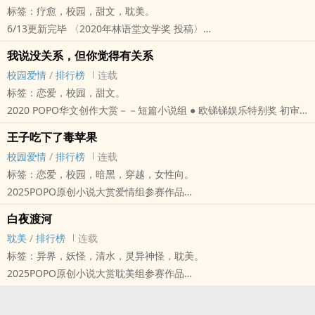
标签：疗愈，校园，甜文，‍耽‍‍‌美‎‌‎。
的起身，冷淡的看着眼前的场景，毫不留恋的走下舞台。​
6/13更新完毕 〈2020年林语堂文学奖 投稿〉
在这个年纪，我在追求什么，爱情？课业？自由？
天下皆知美之为美，斯恶已；皆知善之为善，斯不善已。
青春偷走了笑容，带走了好奇心，我就只是一个，被外在社会期待所
我说没关系，但你觉得有关系
若说潘岳是个人见人爱，花见花开的高中校园人气王，那张晏便是完
制成的外壳罢了……
校园爱情
/
排行榜
连载
全与他相反的存在了。为了比潘岳还要受欢迎，张晏光明正大的学起
冷淡、面无表情，看似称颖并才华洋溢的十七岁少年，李默。
标签：恋爱，校园，甜文。
他的一举一动，但却只是遭人唾弃，甚至被旁人讨厌。
不知何时
2020 ‌P‌‌O‍‌‎P‌O‌‎华文创作大赏－－短篇小说组 ● 欧锑锑娱乐特别奖 初审
「你又被嘲笑了对吧？」在某节下课，潘悦私下跑去隔壁班找张晏，
​他成了聚光灯的焦点，大家都被他的琴声汉清俊的外貌吸引
入围
两人一同约在了「老地方」见面。
王子吃下了毒苹果
每一次的演奏，都成了想快点结束的梦靥。那琴声里虚假的感情，让
俗话说，有梦最美，但考虑到现实层面，能将梦想化作未来金钱与粮
张晏一点也不想看到潘悦，他偏过头，冷冷地回道：「不关你的事，
校园爱情
/
排行榜
连载
他听了心慌但却又无可奈何……​
食的人，又有几个呢？
反正你也是在心里瞧不起我吧！大明星赶紧滚回去，免得被别人看到
标签：恋爱，校园，暗黑，穿越，女性向。
乌黑的短发随风飞扬，被夕阳染上了淡淡的橙红。 她大大的杏眼里，
然而，升上大学的她，明明已下定决心，要将说不出口的梦想永远埋
又要说我个不是。」
2025‌P‌‌O‍‌‎P‌O‌‎原创小说大赏爱情组参赛作品
充满了自信与活力，她一如往常的将手放在琴键上，下一秒，便是动
藏于心底了，但那如阳光般温暖漂亮的大男孩，却在那年紧紧握住她
「你明明知道我不是这个意思，好好地做自己，难道不好吗？」
在他擡起头的那刹那，他敏锐的捕捉到有一道异样的目光，
人心魄的歌声和具有灵性的钢琴音色。​
的双手，硬是将她带到看似遥不可及的世界。
白夜渡河
张晏冷笑着，他的声音有些细微，却又带着点颤抖，「真亏你说的出
那目光就如同蜘蛛丝般黏腻的、紧紧的缠绕着他，令人感到窒息。
刚在去年考到街头艺人执照的女孩，苏雨
由于家里在十年前经商失败，小小年纪的丘梓安被迫在一夕间长大，
‍耽‍‍‌美‎‌‎
/
排行榜
连载
口，这是隐喻讽刺法？」
以童话的梦境为线索，少女该如何找出凶手，拯救最爱的那个他？
一头俐落的短发，总是没有整齐的时候，那张白皙又带着些许红晕的
扛起家中部份的经济责任。上了大学，为了缴学费和房租，她每天在
标签：异界，妖怪，清水，灵异神怪，‍耽‍‍‌美‎‌‎。
可是，身处人群之中的潘岳，却独独在意着那从小和自己玩在一块的
她从未想过，自己有一天，竟然会被牵扯进以童话为主题的连环杀人
脸蛋上，是无忧无虑、信心十足的灿烂笑容。
打工和课业间忙得焦头烂额，对于未来也渐渐产生迷惘和疲倦。
2025‌P‌‌O‍‌‎P‌O‌‎原创小说大赏‍耽‍‍‌美‎‌‎组参赛作品
张晏，曾经的友好到现在的决裂，这当中到底发生了什么呢？
案。
时而温柔，时而成熟，时而孩子气，她是这样个性的一个女孩。
久而久之，「没关系」已成了她的口头禅。
◆白夜，当你踏进灵界渡市，一切相遇，都已经被命运写好了。◇
为了再一次和那男孩交心、再一次满足自己小小的私欲，潘岳决定开
林晓薇，一个热爱童话的大四中文系学生。
​「当手放上琴键的下一刹那，就是魔法的开始！」
♫
十七岁的凡人少年白夜，在祖父去世那年，
始向张晏「主动出击」。
人生的爱好除了搜集有关童话故事的一切，就是默默暗恋着隔壁音大