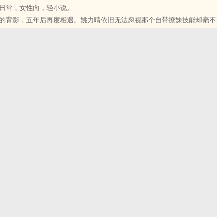
日常，女性向，轻小说。
--
的背影，五年后再度相遇。姚力晴依旧无法忽视那个自带撩妹技能却毫不
说，理想的对象就应该像石绍雄那种白马王子，脑袋一流又是运动健将，
一旦遇见这样子的完美男神，一定要紧咬不放，不错失任何机会。对于运
晴是个每天混吃等死的大三学生，梁丰任已经是小有名气的学生Youtube
为了系男排主攻手加入系上女排队，这就她对白马王子的爱情狂热的证明
社的B大校刊社为了销量和社费，把脑筋动到梁丰任身上。身为校刊社副
狂热无法治疗先天性四肢不协调症候群，谢匀暖真正加入球队后，才发现
现实所逼再加上猜拳猜输，只好开始接受大家提议找个印钞机来访问。
放进一群生猛海鲜中的小蛤仔，无论怎么拼命移动，在那群运动员中看起
了每天追着梁丰任跑的日子。追逐了几个月，成功追到了专访，但是，专
不开目光，痴痴恋恋的变成梁丰任的小粉丝，一直到大学毕业后才停止。
王子多一点目光，谢匀暖决定开始她的秘密排球自我练习。没想到练习第
后，姚力晴从校刊记者升级为风格杂志的文字记者，职称变得更称头，工
直击球场角落的一对情侣。而那个被害男主角竟然是排球狂热者，当他一
。至于那个妖孽男经营网红事业有成，从小网红变成百万订阅的网路名人
有控制狂加上虐待狂的狂热者，忍不住出手矫正这个手脚不灵活的不速之
两个人在毕业后第一次相遇，竟然是为了取得梁丰任的采访。妖孽男已经
到四肢失活的恋爱少女，这样的相遇，会让恋爱少女的恋爱之路更平顺吗
加困难，要怎么完成访问工作，实在让她伤透脑筋。
女 X 性感妖孽大网红