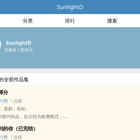
SunlightD
分类
排行
搜索
SunlightD
共收录 2 部作品
htD的全部作品集
得分
行榜
连载
，喜剧，轻松。
O‌‌‎P‎‌‌O‎签约作品，近日转为收费模式，
比例为1:100，全书购买只需台币17.5元，永久看很便宜唷。
到的你（已完结）
以小额付费的方式支持线上原创作品❤
行榜
连载