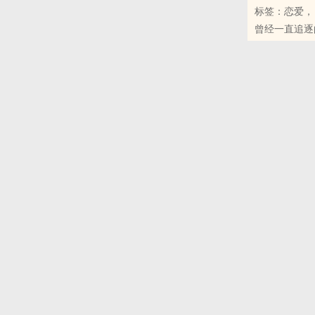
标签：恋爱，
-----------------
曾经一直追逐
对于谢匀暖来
梁丰任。
有礼又温柔。
五年前，姚力
谢匀暖来说，
那时候，快倒
只可惜，爱情
女姚力晴，被
入，就像是被
于是，她开始
脚。
发现她已经移
为了吸引白马
大学毕业五年
利，一发球就
琐碎又不轻松
可怕球技，具
姚力晴没想过
当排球大师碰
访工作变得更
软烂文青老少
(周末更新)