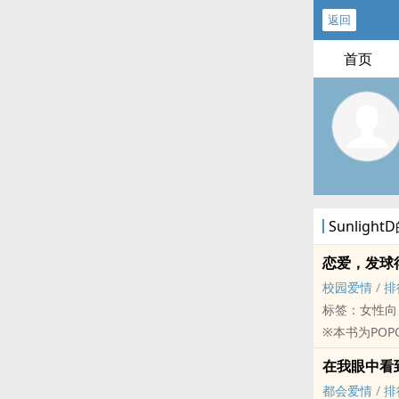
返回
首页
Sunlig
恋爱，发球
校园爱情
/
排
标签：女性向
※本书为‌P‌‌‍
台币兑换PO币
在我眼中看
感恩大家愿意
都会爱情
/
排
8/20开始连载