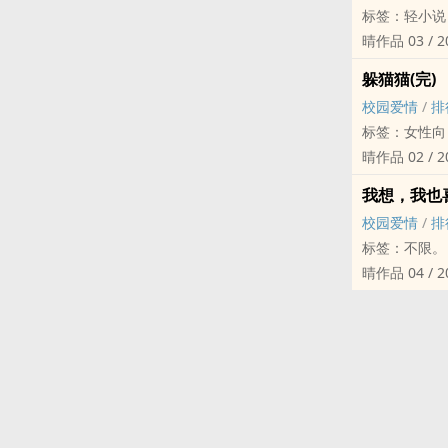
标签：轻小说
总有一个人，
晴作品 03 / 2
但他，终究只
那都是年轻时
遇见林彦翔，
躲猫猫(完)
【文 案】
因为他，我终
校园爱情
/
排
最终，喜欢升
因为他，我终
标签：女性向
若爱到最后就
紧张整天。
晴作品 02 / 2
他曾经短暂出
但他始终不是
当我醒悟时才
不过，当光芒
我想，我也喜
​林彦翔教会
【文 案】
你的出现，教
校园爱情
/
排
我们时常因为
我不准任何一
更让我明白，
标签：不限。
我想我后悔了...
就怕回过神来
所以我把爱过
晴作品 04 / 
你说要怎么做
就像我失去你
ღ
人生总是在二
❀ ❀ ❀ ❀ 
一场童玩，我
「还有啊，我
【文 案】
►人物：夏晓
害你受伤，害
谢谢你，愿意
在她的生命中
►书封：乐予
但即便如此，
❀ ❀ ❀ ❀ 
没有任何人是
►时间：全文
因为
►人物：张歆
因为父母工作
►注意：此书仅
唯有不断玩下
►书封：小金
但是在这所新
►Music：
只是，我始终
►时间：周日更
新的交友圈，