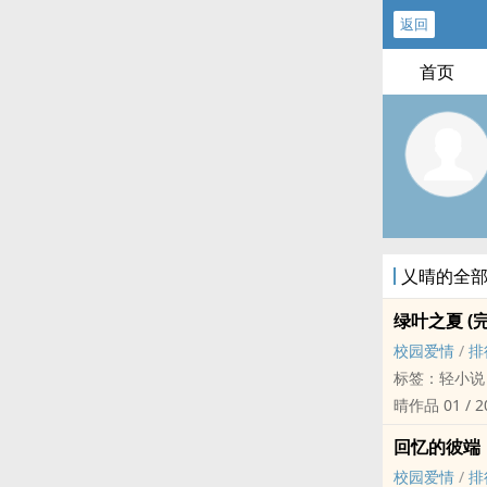
返回
首页
乂晴的全
绿叶之夏 (完
校园爱情
/
排
标签：轻小说
晴作品 01 / 2
✎【荣获201
回忆的彼端
2018/2/
校园爱情
/
排
【文 案】