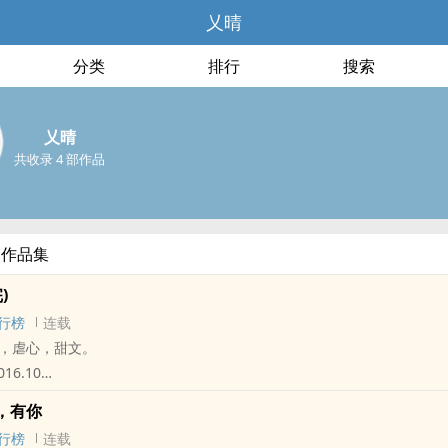
乂晴
分类
排行
搜索
乂晴
共收录 4 部作品
部作品集
)
行榜
连载
，虐心，甜文。
016.10
7年度12月完本奖励计划】
，有你
7将部分章回转为收费，还请见谅。
行榜
连载