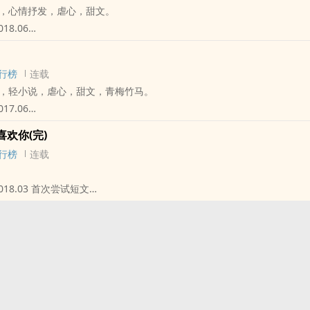
，心情抒发，虐心，甜文。
会给予妳温暖；会改变妳一成不变的日子。
018.06
是个过客。
的冲动，所以总是留下众多的遗憾。
大概是人生最幸福的事。
于跟长期与我不合的家庭破冰，拥有了渴望已久的温暖。
行榜
连载
华于爱，爱殒落成恨。
于体会到喜欢一个人是什么样的感觉，会因为他扬起的嘴角而愉悦；会因
，轻小说，虐心，甜文，青梅竹马。
只剩下恨，那当初为什么要相爱？
017.06
现在我生命中，宛如微煦日光，温暖且明亮。
属于我的。
发现，我们之间有了太多欺瞒、太多不信任。
逐渐消失，就只剩无尽的黑暗伴随。
欢你(完)
我的最后一件事，就是珍惜当下，而代价就是失去他。
会我什么是爱，什么是恨，
行榜
连载
一时的不珍惜，导致永远失去。
个人躲着我，
一段感情拿得起就得放得下，
...
时，已经失去对方了。
你这件事情，铭刻在回忆的彼端，从此不再过问。
2018.03 首次尝试短文
你才能再次来到我身旁？
的时候一样。
选一，你有没有后悔过曾经的选择？
❀ ❀ ❀ ❀ ❀ ❀ ❀ ❀
们都能玩出一些事情。
一直都说能跟我开花结果的人一定只有妳一个，为甚么妳总是不相信我呢
涵、林彦翔
我被骂。
停留在我的青春这么久。
，过客太多，留下的人太少。
、沐雪琉璃、Mei、煖汐、宇蔚 侵权撤
你还是依然跑来找我玩躲猫猫。
❀ ❀ ❀ ❀ ❀ ❀ ❀ ❀
值得她留恋的。
完
妍、江宇生
的关系，导致涂濬浠长期面临搬家，在求学期间没有交到长久的朋友。
在popo连载，其余皆为盗文!!
去，才能暂时忘记自己的处境，暂时让自己躲离这世界。
鱼游进玉米田、君. 侵权撤
学校的短短几个礼拜，她的人生有了重大的转变。
都慢半拍，没有察觉到你的痛楚。
 (已经完稿了撒花)
使得她不再孤单。