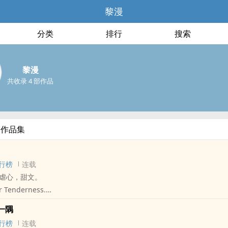
黎漫
分类
排行
搜索
黎漫
共收录 4 部作品
部作品集
行榜
连载
虐心，甜文。
 Tenderness.
，要有光出版
一隅
：博客来｜金石堂｜诚品｜三民｜读册｜秀威
行榜
连载
作家黎漫特别改版，暖萌的日常互动，让人直呼「太甜啦！」