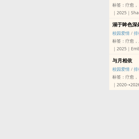
标签：疗愈，
▌年差相恋ｘ
｜2025｜Shad
▌席雪、A.
▸ 相关作品
时光匆匆，有
溺于眸色深
Side A. Stay 
岁月漫漫，是
校园爱情
/
排
他犹如一抹余
外冷内热青年
标签：疗愈，
那些年，当日
——我的心都
｜2025｜Embra
然而，他无意
阖上眼帘，她
▸ 相关作品
自那以后，他
与月相依
多年来，他们
间或相聚、间
他悄无声息地
校园爱情
/
排
那一夜，蓝耘
「妳有空能回
「你为什么要
标签：疗愈，
欢，更甚为爱
在一片死寂中
「我想妳了。
｜2020⇢2026
软萌可爱导师
「我明白妳在
他是她青春岁
那一日，他们
——我的余生
他始终注视着
这一次，哪怕
不仅是一轮纸
当她的世界再
当她蓦然回望
他都不会再将
曾有一名男孩
余笙长年活在
即使回忆被雨
・
态度强势、蛮
然而，稍微想
只要他在，她
Side B. I can
「喂，兔子，
‍‍‎腹‎‌黑‎‌
﹊﹊﹊﹊﹊﹊
她寂然的眼底
然而，一场突
——寂寞了、
目录：
直到那一夜，
・