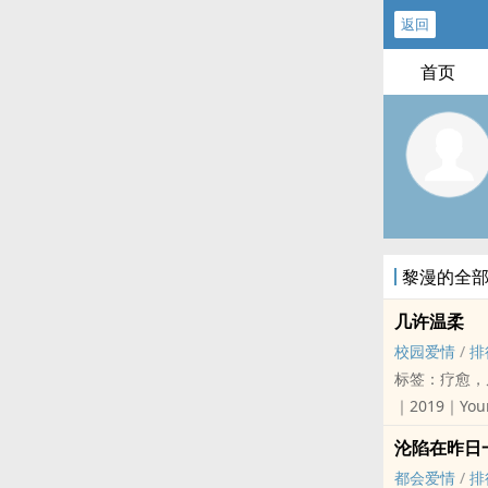
返回
首页
黎漫的全
几许温柔
校园爱情
/
排
标签：疗愈，
｜2019｜Your
▸ 190916
沦陷在昨日
▸ 购书连结
都会爱情
/
排
▌温柔纯爱系