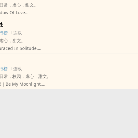
日常，虐心，甜文。
微酸微甜，三段爱恋，三种温柔
ow Of Love.
Z.、怀德、柳烟穗、盼兮、终灿，温柔推荐！
《溺于眸色深处》、《一念倾然》
谁留下，又谁离开；
处
close to me.
你留下，不曾离开。
行榜
连载
影，匿踪于旧日残迹。
ｘ文艺清新少女
虐心，甜文。
子偏离常轨、面目全非，他主动握住了她的手。
给妳了，怎么变？
ced In Solitude.
间发现，原来害了她的人，其实一直是他。
脑海里浮现的，总是他冷隽生温的眉目。
《一念倾然》
逐渐淡出她的生活，最终选择不告而别。
陪伴彼此，走过万千灯火、离合悲欢。
或别离，他们怀揣不会失去彼此的，一丝侥幸。
消失了。深陷在回忆之中的，仿佛只有她。
行榜
连载
凝睇季长河悬而未坠的泪，心底闪过无数个意念，才察觉，这份难以割舍
来一趟吗？哥过世了。」
回来？」
日常，校园，虐心，甜文。
。
，她听到了心痛的声音。
一直都很想妳。」
｜Be My Moonlight.
ｘ淡漠无口少年
等他，而我一直在等妳。」
月的遗憾，她是他无法停止的念想。
所拼回的，
，不能没有妳。
她，没有多余的话语。
她如何挣扎，
之月，更是彼此的心。
无色彩、徒留灰白，他的出现，让一切有了改变。
，才察觉，自己早已溺于他的眸色深处。
她放开。
，肆无忌惮地闯入她的生活。
暴力的阴影下，面对陆之辰予以的温柔，她自认不配拥有、也不敢回应。
滴溶解、因泪水模糊，
横，却又带着暖人的温度。
起他，她的胸口便为之悸动⋯⋯
也在，他们就是彼此的归属。
 take the pain away.
我喜欢妳。」
率性教师ｘ傲娇别扭少女
﹊﹊﹊﹊﹊﹊﹊﹊﹊﹊﹊﹊﹊﹊﹊﹊﹊﹊﹊﹊﹊
没有一丝光亮。
如其来的意外，迫使他永远地离开。
想哭了，就来找我，我会在。
他浸润着月色的身影出现在她面前。