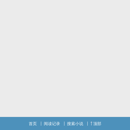
21世纪，最诡异的真实故事，就从这里开始......。
首页
阅读记录
搜索小说
顶部