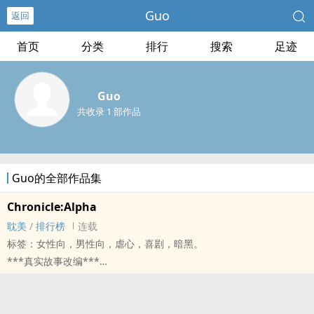
Guo
返回
首页
分类
排行
搜索
足迹
Guo
共收录 1 部作品
Guo的全部作品集
Chronicle:Alpha
耽美
/
排行榜
连载
标签：女性向，男性向，虐心，喜剧，暗黑。
***真实故事改编***
「90%的命案都是熟人作案。那么，如果我们来替你干掉一个，您生
活上的阻碍呢？我们不会抓到，您又能坐享其成。」原本以为这只是
个玩笑的我，却没想到，就此打开了潘朵拉的盒子。