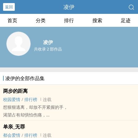
凌伊
返回
首页
分类
排行
搜索
足迹
凌伊
共收录 2 部作品
凌伊的全部作品集
两步的距离
校园爱情
/
排行榜
连载
想狠狠逃离，却放不开紧握的手，
渴望占有却惧怕伤痛，
心中的阴霾因你而放晴，
单亲_无罪
脸庞划过的不是泪，
都会爱情
/
排行榜
连载
是感动的痕迹……