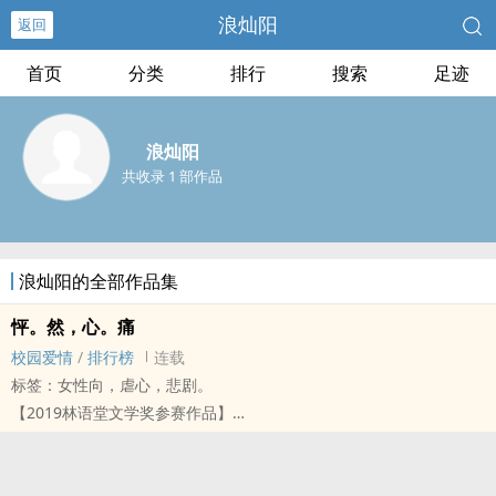
浪灿阳
返回
首页
分类
排行
搜索
足迹
浪灿阳
共收录 1 部作品
浪灿阳的全部作品集
怦。然，心。痛
校园爱情
/
排行榜
连载
标签：女性向，虐心，悲剧。
【2019林语堂文学奖参赛作品】
从来没想过，真正爱一个人，是那么痛苦，却又那么快乐。
书封：花落制，侵权即撤