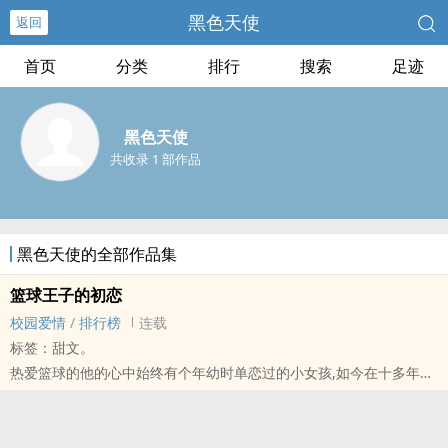
黑色天使
返回
首页
分类
排行
搜索
足迹
黑色天使
共收录 1 部作品
黑色天使的全部作品集
篮球王子的初恋
校园爱情
/
排行榜
连载
标签：甜文。
热爱篮球的他的心中始终有个年幼时单恋过的小女孩,如今在十多年后
终于认出来,这次,他不会再轻易错过,他要好好的保护她 。曾经,她有个
篮球梦,却被无情的八卦逼上绝路,痛失好友`教练,又变成了残疾再也无
法打篮球了,如今的心愿是支持兄长好友们的梦想,失去了篮球却遇上此