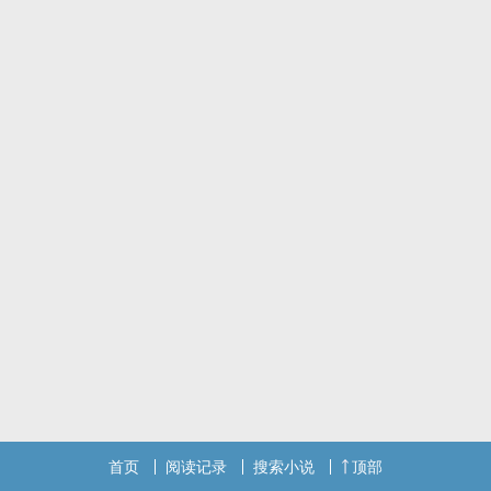
生的最爱,就算不能打球也没关系了。他是白切黑的温柔王子,暗恋着好
友的姊姊,年纪比他大又怎样?喜欢就是喜欢了。阳光少年的情路怎么
这么不顺?他好想和喜欢的女孩谈恋爱啊!
首页
阅读记录
搜索小说
顶部