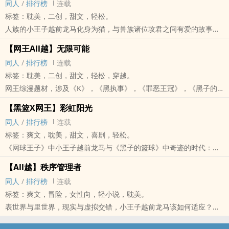
‎同‌‌‍人‎
/
排行榜
连载
标签：‎‍‌耽‎美‌，二创，甜文，轻松。
人族的小王子越前龙马化身为猫，与兽族诸位攻君之间有爱的故事。
CP包含：双越、冢越、幸越、不二越、迹越、德越、入江越、真越
【网王All越】无限可能
‎同‌‌‍人‎
/
排行榜
连载
标签：‎‍‌耽‎美‌，二创，甜文，轻松，穿越。
网王综漫题材，涉及《K》，《黑执事》，《罪恶王冠》，《黑子的
篮球》，《夏目友人帐》等漫画。
【黑篮X网王】彩虹阳光
攻君：周防尊、葬仪屋、恙神涯、赤司征十郎、的场静司、幸村精
‎同‌‌‍人‎
/
排行榜
连载
市、手冢国光（番外篇增加迹部景吾、宗像礼司）
标签：爽文，‎‍‌耽‎美‌，甜文，喜剧，轻松。
受君：妥妥的龙马小王子
《网球王子》中小王子越前龙马与《黑子的篮球》中奇迹的时代：赤
司征十郎、绿间真太郎、青峰大辉、黄濑凉太、紫原敦从国中时代开
【All越】秩序管理者
始的纯爱故事。主赤司X越前，其余四人尽量兼顾。
‎同‌‌‍人‎
/
排行榜
连载
标签：爽文，冒险，女性向，轻小说，‎‍‌耽‎美‌。
表世界与里世界，现实与虚拟交错，小王子越前龙马该如何适应？又
如何透过蛛丝马迹追寻当年兄长被袭的真相？