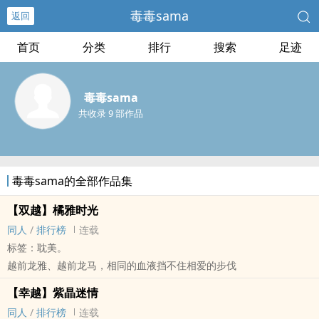
毒毒sama
返回
首页
分类
排行
搜索
足迹
毒毒sama
共收录 9 部作品
毒毒sama的全部作品集
【双越】橘雅时光
‎同‌‌‍人‎
/
排行榜
连载
标签：‎‍‌耽‎美‌。
越前龙雅、越前龙马，相同的血液挡不住相爱的步伐
【幸越】紫晶迷情
‎同‌‌‍人‎
/
排行榜
连载