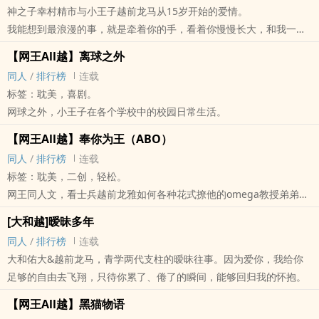
神之子幸村精市与小王子越前龙马从15岁开始的爱情。
我能想到最浪漫的事，就是牵着你的手，看着你慢慢长大，和我一起
慢慢变老。
【网王All越】离球之外
‎同‌‌‍人‎
/
排行榜
连载
标签：‎‍‌耽‎美‌，喜剧。
网球之外，小王子在各个学校中的校园日常生活。
【网王All越】奉你为王（ABO）
‎同‌‌‍人‎
/
排行榜
连载
标签：‎‍‌耽‎美‌，二创，轻松。
网王‎同‌‌‍人‎文，看士兵越前龙雅如何各种花式撩他的omega教授弟弟，
看皇帝德川和也如何强势掠走被营救俘虏的心，再看四大攻君如何为
[大和越]暧昧多年
爱保驾护航。
‎同‌‌‍人‎
/
排行榜
连载
大和佑大&越前龙马，青学两代支柱的暧昧往事。因为爱你，我给你
足够的自由去飞翔，只待你累了、倦了的瞬间，能够回归我的怀抱。
【网王All越】黑猫物语