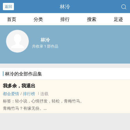
林泠
返回
首页
分类
排行
搜索
足迹
林泠
共收录 1 部作品
林泠的全部作品集
我多余，我退出
都会爱情
/
排行榜
连载
标签：轻小说，心情抒发，轻松，青梅竹马。
青梅竹马？有缘无份。
短篇故事，希望大家喜欢。