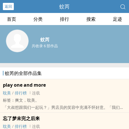
蚊芮
返回
首页
分类
排行
搜索
足迹
蚊芮
共收录 6 部作品
蚊芮的全部作品集
play one and more
‎耽‎美‎‍
/
排行榜
连载
标签：爽文，‎耽‎美‎‍。
「大叔想跟我们一起玩？」男店员的笑容中充满不怀好意。「我们可
是非常欢迎的唷。」
忘了梦未完之后来
他的女朋友衣着凌乱的瘫在马桶上，三角‎‌‍内‌裤‌撕裂一边落在脚踝，红
‎耽‎美‎‍
/
排行榜
连载
肿的嘴泛着晶莹透亮的光泽，根本掩不住春光的短裙此时正在高高的