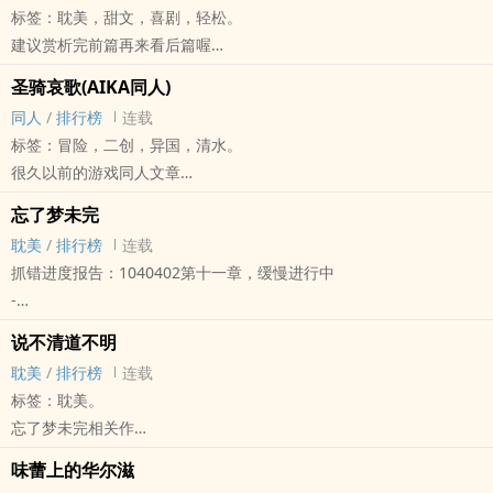
标签：‎耽‎美‎‍，甜文，喜剧，轻松。
撑起。
建议赏析完前篇再来看后篇喔
……高高的撑起？
而且保证有肉，不会太多(?)，期待‌‎‌高‌‍‎H‍‌的读者，请不要大意的速度点
#肉
圣骑哀歌(AIKA‎‍同‍‎人‍‌)
击离开
#‌‎多‎P‎
‎‍同‍‎人‍‌
/
排行榜
连载
-
#伪娘
标签：冒险，二创，异国，清水。
雷：小吉来，我们约法三章。（￣ー￣）
#年下
很久以前的游戏‎‍同‍‎人‍‌文章
吉：好啊。（・∀・）
#大叔
关于三个小屁孩的友情故事
雷：以后在我家不可以提到阿峰。（￣ー￣）
忘了梦未完
#‍人‍‎妻‍‌‍
关于一个想尽忠职守骑士精神的立志故事
吉：为什么？Σ（ ° △ °|||）
‎耽‎美‎‍
/
排行榜
连载
#‍‎荡‍‎‌妇‌‎‍
雷：提到一次，我就惩罚你的屁股一次，每个星期六结算喔。（＝￣
抓错进度报告：1040402第十一章，缓慢进行中
#各种组合
ω￣＝）
-
#任君挑选
一个星期后。
小吉他最最最最崇拜学长了，如果喜欢的人也喜欢学长，那么当然必
#你猜有几个？
说不清道不明
雷：小吉，我们还是改一下之前的约定，改成在我的床上不能提到就
须成全的呀！
#今晚要哪道？
‎耽‎美‎‍
/
排行榜
连载
好。（腰酸）（＂▔□▔）/
哎呀，可是怎么还会这么难受呢？明明告诉自己不哭不哭，眼泪是珍
在水里写字(全文免费)
标签：‎耽‎美‎‍。
吉：嗯，好主意。（屁股痛）இдஇ
珠，越哭越像猪的……
粉专(什么都没有)
忘了梦未完相关作
-
一把小吉他在学长们的各种呵护疼爱下，纯洁长大的故事。
噗浪(政治吠噗)
六岁那年的相遇，他在他心里埋下爱
#‎‍‎1‌v‌1‎#
#‎‍‎1‌v‌1‎#
……所以我说后面这两个贴上来公开做啥
味蕾上的华尔滋
十五岁那年结下的孽缘，他强扭他的自由
#地下乐团出头天#
#地下乐团出头天#