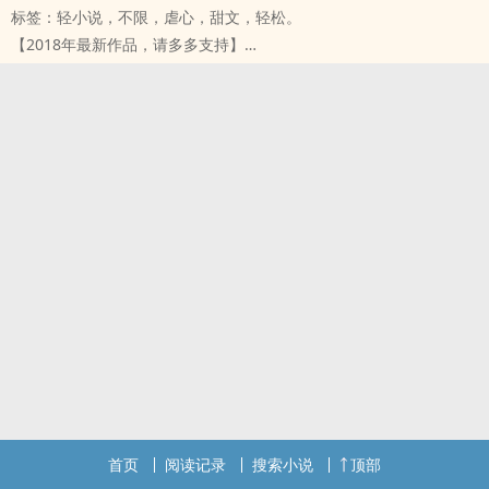
标签：轻小说，不限，虐心，甜文，轻松。
直到应该要步入婚姻的年纪，瑄宁发现瞿霖似乎有和前女友重新联
【2018年最新作品，请多多支持】
络，自己的高富帅主管汪劲承也成为追求者，种种因素让她开始怀疑
魏均棠，进入不惑之年，原本自诩为「人生胜利组」，无论在生活、
彼此相爱的厚度，所以她下定决心和瞿霖提出分手。
事业及爱情上，都是人人称羡的女强人。原本与网路科技公司的CEO
但这分手却有另外一则但书。
姜瑞聪即将步入婚姻，但在举办婚礼的前一个月，却让她发现未婚夫
他们约定好玩一场分手后各自寻找真爱的游戏。
外遇的事实。
他们重新在别人身上找到当时爱人的激情，从暧昧到交往，尝试各种
一夕之间她的生活开始混乱，除了工作上处处碰壁之外，未婚夫劈腿
不同的恋爱面向，他们提出一个约束，就是彼此要公开且坦然的在自
的事情还被拿人当笑柄，即使魏均棠试图要让自己镇定，仍旧过不了
己的社群网站上公布爱情的进度。若是真的找到真爱，除了放手祝对
到了适婚年纪却嫁不出去，内心恐慌的那一关。
方幸福，还要另外包二十万元的大红包给对方。
某天未婚夫私下约均棠到咖啡店见面，要回原本送给她的钻戒，均棠
在白瑄宁接受了汪劲承的求婚时，瞿宁才发现原来是玩真的，这时不
愤怒之下却也感到无奈，但会面结束后均棠阴错阳差遇到了另一名不
是赌气就是低头认输，他们要如何决定这场游戏的终点？而真正的胜
认识的男子韦瀚，因为喝醉酒误搭错车，无意之中让韦瀚进入了自己
利者又是谁呢？
的生活，魏均棠混乱生活正式开始…
‍‎‎熟‌女‍‎‎的感情，是要选择生活安全感，还是要选择不顾一切的恋爱？对
于突然出现的韦瀚她是否要不顾一切的去爱？还是回头选择原本的未
婚夫姜瑞聪？
首页
阅读记录
搜索小说
顶部