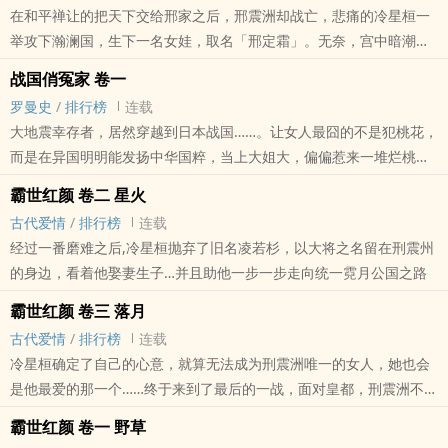
在和平禅让的把天下交给邢家之后，邢震洲却战亡，悲痛的冷星桓一
举攻下瀚澜国，生下一名女娃，取名「邢定霜」。无奈，宫中暗潮汹
涌，就算已经是邢家天下了，后宫当中你争我夺的戏码才正要上演
战国俏冤家 卷一
罗曼史
/
排行榜
连载
大地震幸存者，居然穿越到日本战国……。让女人最囧的不是犯桃花，
而是在异国明明能发扬中华国粹，当上大姐大，偏偏惹来一堆烂桃
花！难道前生注定，我就是搞昏这乱世的俏冤家？
霸世红颜 卷二 星火
古代爱情
/
排行榜
连载
经过一番磨难之后,冷星桓抛弃了旧名凌若杉，以大将之名留在刑震州
的身边，看着他娶妻生子…并且助他一步一步走向统一霓月公国之路
霸世红颜 卷三 落月
古代爱情
/
排行榜
连载
冷星桓确定了自己的心意，就算无法成为刑震洲唯一的女人，她也会
是他最爱的那一个……终于来到了最后的一战，面对皇都，刑震洲不听
星桓劝告，毅然决然强行突破重围…
霸世红颜 卷一 野草