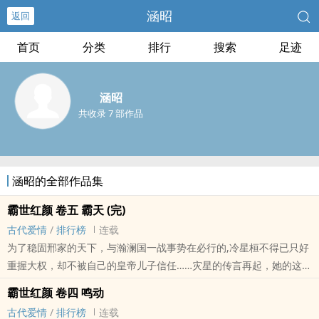
涵昭
返回
首页
分类
排行
搜索
足迹
涵昭
共收录 7 部作品
涵昭的全部作品集
霸世红颜 卷五 霸天 (完)
古代爱情
/
排行榜
连载
为了稳固邢家的天下，与瀚澜国一战事势在必行的,冷星桓不得已只好
重握大权，却不被自己的皇帝儿子信任……灾星的传言再起，她的这一
生，究竟能否苦尽甘来。
霸世红颜 卷四 鸣动
古代爱情
/
排行榜
连载