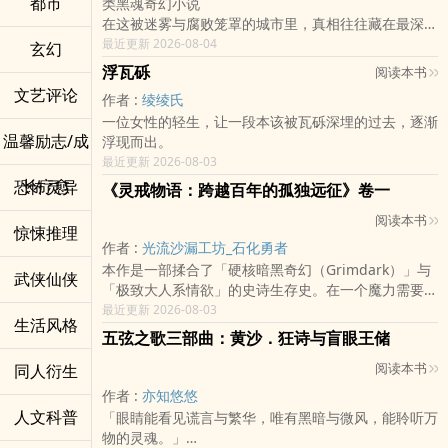
都市
类黑魂奇幻小说
在这被迷雾与腐败笼罩的城市里，真相往往藏在最深沉
的黑暗中。
最近更新 2026-08-04
玄幻
伦敦的深夜，铁锈与血腥味弥漫在雾鸦街的空气里。侦
浮瓦砾
阅读本书
探柯尔沃斯，一名背负着血腥过去的少年，拥有着不属
文艺评论
作者 :
绫绫氏
于常人的烙印：一颗镶嵌在眼眶中的幽蓝「水晶眼」，
一位女性的轻生，让一段本该被瓦砾深埋的过去，逐渐
以及一只刻满炼金符文的「暗金魔具义手」。这具残破
温馨励志/成
浮现而出。
却强大的身躯，是他向摧毁他家庭的魔物复仇的代价，
最近更新 2026-08-03
也是他猎杀暗影的武器。
在失踪已久的恩师「衔尾蛇魔术师」留下的遗言指引
长疗愈
恐怖灵异
《灵戒物语：跨越百年的孤独远征》卷一
下，柯尔沃斯与天才维修师蕾拉踏上了追寻真相的旅
阅读本书
程。从伦敦的废弃加工厂到上海隐蔽的地下基地，他们
惊悚推理
在魔物肆虐的边缘游走，揭开了一个隐藏在人口失踪背
作者 :
光流沙漏工坊_石化勇者
后的残酷阴谋。
本作是一部揉合了「硬核暗黑奇幻（Grimdark）」与
武侠仙侠
然而，每一次扣动魔具的扳机，都是在与自身的毁灭博
「极致大人系‌情‎‌‎欲‎‍」的史诗生存史。在一个魔力需要以
弈。魔烬在血管中蔓延，理智与钢铁的界线逐渐模糊。
生命与血肉为代价的残酷大陆上，讲述一名没有魔力的
最近更新 2026-08-03
生活风格
当这场复仇的齿轮再次转动，柯尔沃斯必须在魔力的反
硬汉佣兵，与一名背负太古血脉的傲娇精灵刺客，如何
五弦之歌三部曲：黄沙．狂诗与盲眼王储
噬与深渊的凝视中，亲手将被掩盖的真相从黑暗里挖出
在帝国的无情追杀与各方势力的追逐中，凭借着手上
来。
阅读本书
同人衍生
「灵神之藤」戒指，踏上跨越百年的孤独远征。本作的
「魔物还未除尽，我的复仇与侦探生涯，才刚刚开
核心魅力在于「极端的反差」——外在世界的极度血腥
作者 :
亦知悠悠
始。」
残酷，对比男女主角在生死绝境中，只能透过最赤裸的
人文科普
「眼睛能看见谎言与繁华，唯有黑暗与微风，能聆听万
这是一个关于亲情、牺牲与永不熄灭的复仇之火的故
肉体交融与体温来互相救赎的「极限纯爱」，并穿插高
物的灵魂。」
事。当齿轮咬合，真相的巨响即将震撼深渊。