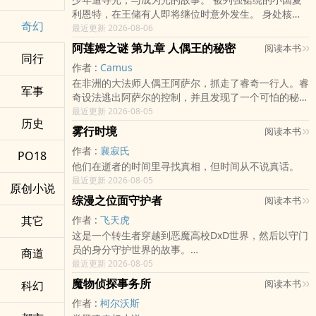
主角：曾语星（第一人称）、李穆轩、侯景珅
利恩特，在王储有人即将继位时意外发生。 身处核心
标签：灵魂对调、微爱情、微奇幻、大学生活、青梅竹
奇幻
的诺亚，究竟要如何面对属于他的责任，一步一步追寻
最近更新 2026-08-06
马
未来的答案。 伙伴、传说、困境、爱与冒险，属于少
*目前仅在POPO连载*
阿莲姆之谜 第九章 人偶王的秘密
阅读本书
年的奇幻成长故事。
同行
已完稿，大概两天一更。
作者 :
Camus
作者Instagram/ Threads：bian_is_writing
在非洲的大法师人偶王阿萨尔，抓走了睿奇一行人。睿
电邮：blue_diary@ymail.com
军事
奇设法逃出阿萨尔的控制，并且发现了一个可怕的秘
密。
最近更新 2026-08-05
历史
雾行时境
阅读本书
作者 :
襄寂氏
PO18
他们在逝者的时间里寻找真相，但时间从不说真话。
最近更新 2026-08-05
原创小说
综漫之位面守护者
阅读本书
其它
作者 :
飞天虎
这是一个转生者穿越到恶魔高校DxD世界，然后以守门
员的身分守护世界的故事。
商道
PS:这本书在原创星球也有,但是最近那个网站最近怪怪
最近更新 2026-08-05
的,所以只能改放popo了,写好的剧情会找时间慢慢上
魔物侦探事务所
阅读本书
科幻
传。
作者 :
柯尔沃斯