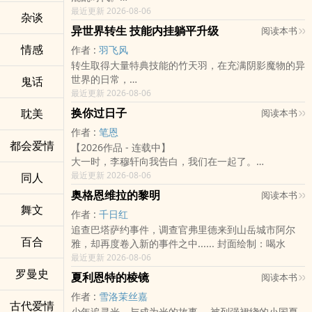
长相精致如人偶、拥有动漫女主音的带把少年──久远
最近更新 2026-08-06
杂谈
晴，正因为青梅竹马觉醒了超能力、自己却只能在普通
异世界转生 技能内挂躺平升级
阅读本书
高中被数学折磨而悲愤惨叫。
情感
作者 :
羽飞风
本以为这辈子就当个平凡的普通人，一场数学课的午
转生取得大量特典技能的竹天羽，在充满阴影魔物的异
觉，让他莫名其妙被一位翘着二郎腿、极度懒散的白发
世界的日常，
鬼话
女神选为『人间代理人！』
目标是慢生活的同时，能够想办法用各种方法变强，体
最近更新 2026-08-06
没有宿命的觉醒，没有帅气的传承。
验整个里洛尔斯世界
迎接他的，只有一个颠颠的无良女神。
换你过日子
耽美
阅读本书
本来是主动升级，后来慢慢变成躺平流的故事
作者 :
笔恩
暂定是无CP，升级流
都会爱情
【2026作品 - 连载中】
18禁是因为有可能有血的描述这样，轻度的程度
大一时，李穆轩向我告白，我们在一起了。
偶尔可能会有轻度猎奇（还没写到，但是感觉会有
然而这一年的时光里，一次次的争吵让我心力交瘁，我
最近更新 2026-08-06
同人
总是主动想要和好，但是这次一次，我确定自己无法再
奥格恩维拉的黎明
阅读本书
跟他走下去。
舞文
作者 :
千日红
决定以后，我们约好见面，他想带我去野餐，然而搭上
追查巴塔萨约事件，调查官弗里德来到山岳城市阿尔
捷运没多久，突然一阵天旋地转，我感觉整个人被大力
百合
雅，却再度卷入新的事件之中...... 封面绘制：喝水
地甩向某个方向！
最近更新 2026-08-06
醒过来时，床边坐着李穆轩的妹妹，然后是他妈妈一连
罗曼史
担忧地跑向我。
夏利恩特的棱镜
阅读本书
她们把李穆轩的手机交给我，我颤抖着手打开摄像头，
作者 :
雪洛茉丝嘉
看见的却是李穆轩的脸……
古代爱情
少年追寻光，与成为光的故事。 被列强裙绕的小国夏