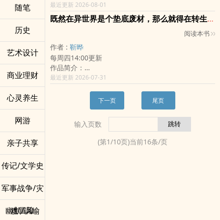
阶神职者对这份纯爱所产生的病态欲望与窥探，完美诠
霜狼关的漫天血风尚未散尽，伙伴离去的伤痛化为刻骨
最近更新 2026-08-01
随笔
释「危险、上瘾、心跳失速」的大人系恋爱。
的誓言。天秤持有人艾尔兰与明镜之女蕾拉，带着未干
既然在异世界是个垫底废材，那么就得在转生后的世界大显身手!
​【世界观设定】
的血泪与未竟的宿命，踏上了被烈日摧残的千里瀚海
历史
​残酷的魔力剥削： 统治大陆的帝国将精灵视为「活体
阅读本书
——戈尔德大沙漠。
魔力池」。透过戴上「禁魔项圈」，帝国法师能以剧痛
在那片被称为「沙漠翡翠」的戈尔德绿洲深处，危机正
作者 :
靳晔
榨取精灵的太古魔力，用以维持帝国的军事与奢靡生
艺术设计
如狂沙般吞噬一切。绿洲的生命之源迅速干涸，失控的
每周四14:00更新
活。
「太古魔神之血」污染了水脉，驱使异兽狂暴，将王国
作品简介：
​等价交换的诅咒： 强大的力量必然伴随毁灭性的代
推向覆灭的边缘。
商业理财
出生于魔法世家的卡里尔，却是学院公认的垫底废材。
最近更新 2026-07-31
价。高阶魔法与太古卷轴（如：暴食之血）会引发「过
而在高耸的放逐者之塔上，坐着一位被夺去双眼与王权
即使比任何人更加努力，也始终无法改变命运。 遭人
载」，甚至将使用者的生命力与内脏瞬间煮沸蒸发。
的失落王储——卡西姆。
心灵养生
嘲笑、被家族抛弃、失去挚爱，最终命丧魔物之手。
​灵神之藤： 精灵一族的太古家传密宝，一对相连的木
下一页
尾页
三年前，一场残酷的宫廷毒害撕碎了他的视界，也让他
然而，死亡并不是终点。 当他再次睁开双眼，一段崭
戒。当命定之人出现，并产生极致的情感或肉体交融
落入永恒的黑暗。然而，当繁华与视觉的虚妄被彻底剥
新的命运，也悄然展开。 ──既然在异世界是个垫底废
时，能引发神圣的雷芒，将两人的血肉、灵魂与命运永
网游
离，他在无边的寂静中听到了风的线条、沙的脉动，以
输入页数
材，那么，就在转生后的世界大显身手吧！
远绑定。
及胸口深处世代沉睡的太古重器——「丰饶之号角」的
​【主要角色介绍】
(第
1
/
10
页)当前
16
条/页
亲子共享
低鸣。
​亚瑟‧罗德 (Arthur)：
一手胡杨木冬不拉，一曲穿透虚实的微风狂诗。
本作男主角，21岁。没有华丽魔法的硬汉型佣兵，作
当重力之天秤、精神之明镜，与听觉之号角在漫天黄沙
传记/文学史
风冷酷、务实，战斗时犹如不要命的野兽。11年前小
中震撼交会，盲眼的王储将如何拨动命运的琴弦，以极
孩时期为了救娜欧蜜挡下毒刃，结下不解之缘。为了保
致的感官指引自然循环，在狂血沙暴中夺回属于他的尊
军事战争/灾
护娜欧蜜，他能毫不犹豫地撕开诅咒卷轴，任凭过载的
严与救赎？
生命力将自己的五脏六腑灼烧殆尽。
黄沙起，狂诗奏。 第三弦的共鸣，即将揭开最悲壮的
​娜欧蜜‧泰格莉丝 (Naomi)：
难冒险
幽默/讽喻
自然赞歌！
本作女主角，18岁。拥有太古精灵血脉，表面上是