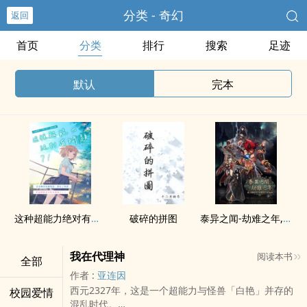
分类 - 奇幻
返回
首页
分类
排行
搜索
足迹
默认
完本
这种超能力绝对有问题！
破碎的拼图
泰异之闻-劫难之年,爱上她的男人与她爱上的鬼神
我在代理神
阅读本书
全部
作者 :
亚连因
西元2327年，这是一个超能力与怪兽「白艳」并存的
校园爱情
混乱时代。