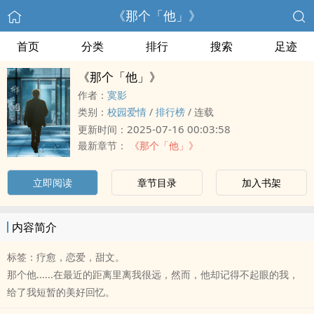
《那个「他」》
首页
分类
排行
搜索
足迹
《那个「他」》
作者：
寞影
类别：
校园爱情
/
排行榜
/
连载
2025-07-16 00:03:58
更新时间：
最新章节：
《那个「他」》
立即阅读
章节目录
加入书架
内容简介
标签：疗愈，恋爱，甜文。
那个他......在最近的距离里离我很远，然而，他却记得不起眼的我，
给了我短暂的美好回忆。