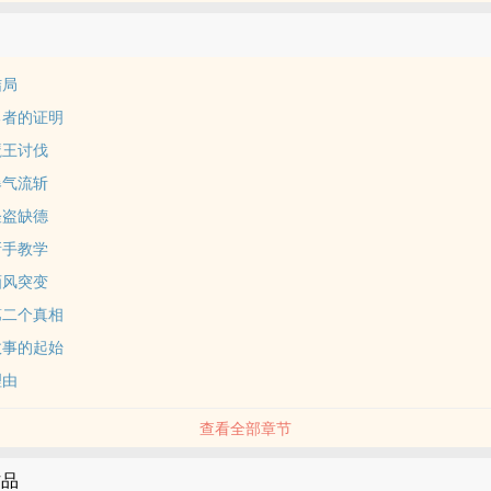
结局
勇者的证明
魔王讨伐
爆气流斩
怪盗缺德
新手教学
画风突变
第二个真相
故事的起始
理由
查看全部章节
作品