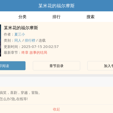
某米花的福尔摩斯
分类
排行
搜索
某米花的福尔摩斯
作者：
夏三小
类别：
‍‎同‌‎人‌
/
排行榜
/
连载
2025-07-15 20:02:57
更新时间：
最新章节：
终章 故事的结局
即阅读
章节目录
加入
搞笑，喜剧，穿越，冒险。
烂了怎么办?急,在线等!
收起