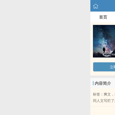
首页
立
内容简介
标签：爽文，
‍‎同‌‎人‌文写