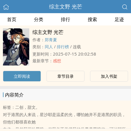
综主文野 光芒
首页
分类
排行
搜索
足迹
综主文野 光芒
作者：
郑青夏
类别：
‍同‎‌人‍
/
排行榜
/
连载
2025-07-15 20:02:58
更新时间：
最新章节：
感想
立即阅读
章节目录
加入书架
内容简介
标签：二创，甜文。
对于港黑的人来说，星沙耶是温柔的光，哪怕她并不是港黑的职员，
但他们都很喜欢她
中也：虽然我深处黑暗，但我并不觉得我的世界是黑暗的，可沙耶所