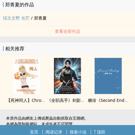
郑青夏的作品
综主文野 光芒
/
郑青夏
查看全部作品
相关推荐
【死神‍同‎‌人‍】Chronic(蓝染X自创X乌尔奇奥拉)
《全职高手》剑影心织
糖珍《Second Ending》
本质作品由網友上傳或爬蟲自動抓取自互聯網。
本網為限制級網站，未成年者不可閱覽。
如無意中侵犯了您的權利，敬請聯系我們。
首页
阅读记录
搜索小说
顶部