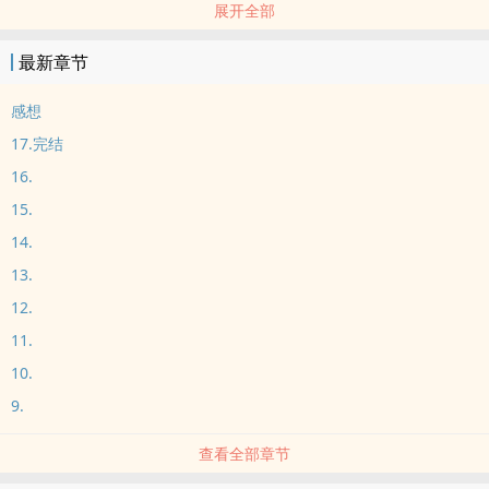
展开全部
散发出来的光芒还是让我忍不住的想要独占
尾崎红叶：沙耶是个温柔的孩子，大和抚子说的就是她，虽然并不是
最新章节
港黑的职员，但她依旧在港黑的保护范围内
太宰：沙耶啊…在这个氧化的世界里，唯有沙耶的存在让我觉得这个
感想
世界还是有一点可取之处的…
17.完结
芥川：沙耶大人…谁都不可以伤害沙耶大人！是沙耶大人让我看到了
16.
光明，就算是要我的命，只要沙耶大人好好的…
15.
cp：中也
阅读须知：时间线从太宰叛逃四年后开始，也就是中也22岁的时候开
14.
始，这时候沙耶17岁，立海大高二生，与幸村他们同岁
13.
沙耶拥有异能力，［时光倒流］就是她的异能力，这里芥川并不执著
12.
于太宰，太宰虽然还是他的老师，但芥川执着的是中也而不是太宰
11.
10.
9.
查看全部章节