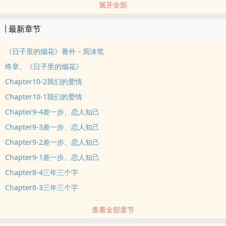
展开全部
【2014年中长篇作品】
│2015/04/13编辑推荐│
最新章节
─────────────────────────────────
我们总有个朝思暮想，总有个每逢眼泪落下。
《日子里的烟花》番外－焉沫笔
在，与不在的人。
终章、《日子里的烟花》
「木宁，如果哪天我真的成为一条狗，那我就是一条愿意奋不顾身往
Chapter10-2我们的爱情
前跑的忠犬。」
Chapter10-1我们的爱情
「妳只要尽管拉着我。」他微微勾起嘴角，「我会带着妳跑，跑一辈
子。」
Chapter9-4差一步、恋人知己
青春那年，我们散步在细碎的阳光里，捕捉不到彼此的气息；
Chapter9-3差一步、恋人知己
最后，我们迷失在斑驳的时光里，仿佛醉倒在最初的回忆，却鼓起勇
Chapter9-2差一步、恋人知己
气说爱。
Chapter9-1差一步、恋人知己
回忆很重，你的笑容很浅，海浪拍打着的声音我听不见，
Chapter8-4三年三个字
但你仍然是那个款着相机的明媚少年，说过要带着我跑一辈子，
所以我知道，我要等你朝我走来，因为你永远不会落下我。
Chapter8-3三年三个字
谢谢那年，树很安静，如此沉默地摇晃着关于喜欢的背影。
查看全部章节
日子里所有闪烁的明亮瞬间，只想揉进彼此的心田。
站在天涯海角，只要你还会回来，