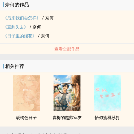
奈何的作品
我一定舍下千山万水，拥抱你。
─────────────────────────────────
《后来我们会怎样》
/
奈何
Bass日子里的烟花 │Thank 柠檬。
《直到失去》
/
奈何
[封]： 岫青♥。
《日子里的烟花》
/
奈何
感谢一路走来陪伴和支持着的你们。
特别番外感谢我的宝贝焉沫♥
查看全部作品
相关推荐
暖橘色日子
青梅的超帅室友
恰似蜜桃苏打