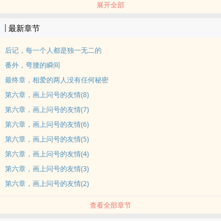
展开全部
✖✖✖
身为校园老大的五大原因：
最新章节
▶眼神凶狠，眼神一瞪就会令人寒毛竖起。
▶举止野蛮，校园里没有毁不掉的事物。
后记，每一个人都是独一无二的
▶行动快狠准，看上的猎物没有逃过他的手掌心。
番外，弯腰的瞬间
▶人缘广阔，身边有无数个小弟对他阿谀奉承。
最终章，相爱的两人没有任何秘密
▶桃花朵朵开，女人伸手就有不怕没有。
第六章，画上问号的友情(8)
这么令众人崇拜的校园老大竟然有许多个不为人知的秘密！
为了逃脱父亲的魔掌，向小葵如愿考上外地的私立高级中学。
第六章，画上问号的友情(7)
成功去到一个没有人知道她真实身分的地方......
第六章，画上问号的友情(6)
以为终于可以安心度过一段美好，像少女漫画般的梦幻高中生活时。
第六章，画上问号的友情(5)
殊不知，因一场相遇她认识那所高中的校园不良老大，南恭介。
第六章，画上问号的友情(4)
还不小心知道了那所校园老大隐藏的秘密！
第六章，画上问号的友情(3)
为了封口，老大只好逼迫她成为自己的小弟。
说是小弟，但似乎有点像是暧昧中的女性朋友。
第六章，画上问号的友情(2)
于是她和老大的青春爱情物语，就此拉开序幕......
查看全部章节
「决定了，我从今天开始都要叫妳哈姆太郎！」
「为什么？」