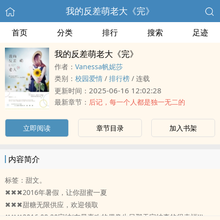
我的反差萌老大《完》
首页
分类
排行
搜索
足迹
我的反差萌老大《完》
作者：
Vanessa帆妮莎
类别：
校园爱情
/
排行榜
/
连载
2025-06-16 12:02:28
更新时间：
最新章节：
后记，每一个人都是独一无二的
立即阅读
章节目录
加入书架
内容简介
标签：甜文。
✖✖✖2016年暑假，让你甜蜜一夏
✖✖✖甜糖无限供应，欢迎领取
✖✖✖2016.08.20完结(在最喜欢的偶像生日那天完结真的很幸福!!)