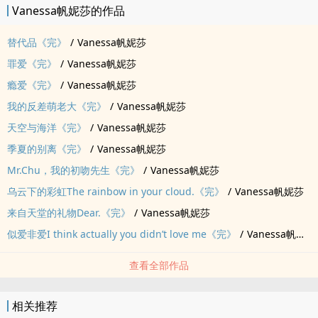
Vanessa帆妮莎的作品
「因为......TOTTOKO~快快跑呀哈姆太郎~在角落爱乱跑的哈姆太郎~
最喜欢的东西~是向日葵的种子~」
替代品《完》
/
Vanessa帆妮莎
「南恭介，你还真让我大开眼界。」
罪爱《完》
/
Vanessa帆妮莎
这确实是爱情故事没错，只是带点热血成分的爱情故事。
瘾爱《完》
/
Vanessa帆妮莎
✖✖✖
搭配歌曲：
我的反差萌老大《完》
/
Vanessa帆妮莎
1.GFriend - 今天开始我们 (Me gustas tu)
天空与海洋《完》
/
Vanessa帆妮莎
✖✖✖
季夏的别离《完》
/
Vanessa帆妮莎
▶若喜欢这本书欢迎按下收藏书柜
Mr.Chu，我的初吻先生《完》
/
Vanessa帆妮莎
▶书封感谢沁之赠送，黎漫制作(目前使用漫的，都超喜欢的♥♥♥会轮
乌云下的彩虹The rainbow in your cloud.《完》
/
Vanessa帆妮莎
流放上)
▶已完结，也在完结当天祝我的偶像生日快乐~~
来自天堂的礼物Dear.《完》
/
Vanessa帆妮莎
似爱非爱I think actually you didn’t love me《完》
/
Vanessa帆妮莎
查看全部作品
相关推荐