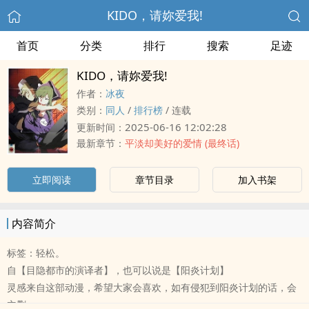
KIDO，请妳爱我!
首页
分类
排行
搜索
足迹
KIDO，请妳爱我!
作者：
冰夜
类别：
同人
/
排行榜
/
连载
2025-06-16 12:02:28
更新时间：
最新章节：
平淡却美好的爱情 (最终话)
立即阅读
章节目录
加入书架
内容简介
标签：轻松。
自【目隐都市的演译者】，也可以说是【阳炎计划】
灵感来自这部动漫，希望大家会喜欢，如有侵犯到阳炎计划的话，会
立删。