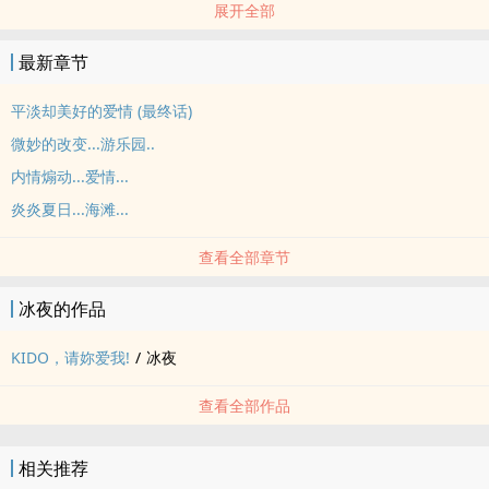
展开全部
如内容有雷同，某些部份是来自动漫里的剧情，但是其他都是自编。
封面如有侵犯到版权，会立即撤。
最新章节
平淡却美好的爱情 (最终话)
微妙的改变...游乐园..
内情煽动...爱情...
炎炎夏日...海滩...
查看全部章节
冰夜的作品
KIDO，请妳爱我!
/
冰夜
查看全部作品
相关推荐