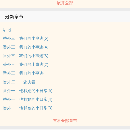
展开全部
「何欣欣，不、要、再、放、闪、了！」看着友人满脸阴沉，何欣欣
只觉得无辜，
最新章节
她只不过是腻在她家男人怀里而已有放闪吗？
「我不介意帮妳买一箱的墨镜。」她甜笑。
后记
─
番外三 我们的小事迹(5)
「Honey，过来。」萧冥站在离她不远处喊道。
番外三 我们的小事迹(4)
「不要，你当你在喊狗啊！」何欣欣傲娇了，鼓起腮帮子大眼瞪小眼
番外三 我们的小事迹(3)
的瞪着萧冥。
我知道我是你的Honey，你最爱的Honey。
番外三 我们的小事迹(2)
搭配歌曲 ／ 지연＆준형〈바라보다심쿵〉（谢谢诺诺推荐❤）
番外三 我们的小事迹
书封设计 ／ 谢谢浅心、霏霏、千与千寻制作，桃桃、公子鸢友赠、Ａ
番外二 一念执着
－ＬＩＮ绘制
番外一 他和她的小日常(5)
／ 现为自制，可商业用图。
番外一 他和她的小日常(4)
相关资讯 ／ 甜死人不偿命系列 · 原书名《Honey快过来》
/ ＠shin_shiiii
番外一 他和她的小日常(3)
／ 是16年的黑历史了（小声）诚心建议不要看，
查看全部章节
之后会找时间重新翻修的！很感谢当初有购买个人志或是订阅的小天
使！