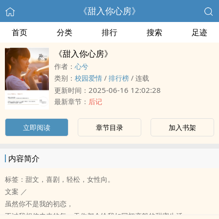
《甜入你心房》
首页
分类
排行
搜索
足迹
《甜入你心房》
作者：
心兮
类别：
校园爱情
/
排行榜
/
连载
2025-06-16 12:02:28
更新时间：
最新章节：
后记
立即阅读
章节目录
加入书架
内容简介
标签：甜文，喜剧，轻松，女性向。
文案 ／
虽然你不是我的初恋，
不过我相信未来的每一天你都会给我如同初恋般的甜蜜生活。