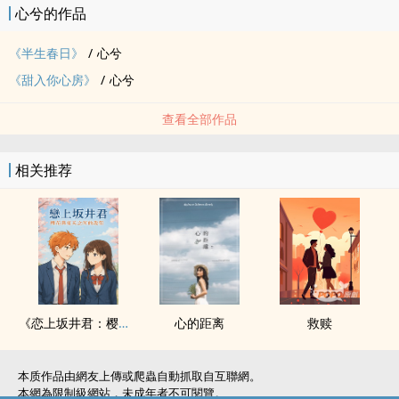
心兮的作品
《半生春日》
/
心兮
《甜入你心房》
/
心兮
查看全部作品
相关推荐
《恋上坂井君：樱花与夏天之间的我们》
心的距离
救赎
本质作品由網友上傳或爬蟲自動抓取自互聯網。
本網為限制級網站，未成年者不可閱覽。