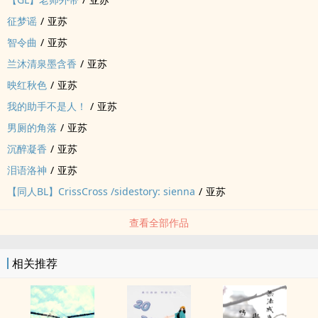
征梦谣
/
亚苏
智令曲
/
亚苏
兰沐清泉墨含香
/
亚苏
映红秋色
/
亚苏
我的助手不是人！
/
亚苏
男厕的角落
/
亚苏
沉醉凝香
/
亚苏
泪语洛神
/
亚苏
【‎‌‍同‌‎‌人‎BL】CrissCross /sidestory: sienna
/
亚苏
查看全部作品
相关推荐