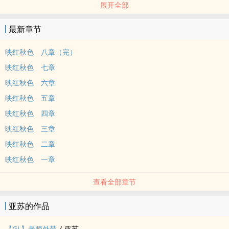
展开全部
秋映彤－从孙策府上到周泰这儿，她原以为只是换个地方住住，怎知
周泰这人活像个闷葫芦？就他身旁的管家还懂得说句人话？
最新章节
她可是来报恩的，受人点滴当涌泉相报，更何况是这救命之恩？
欸！她、她、她只是说要来报恩，可没说要以身相许啊！
映红秋色 八章（完）
＊＊＊
映红秋色 七章
姊妹作－沉醉凝香
映红秋色 六章
我与其他位作者共有的粉丝页——跑路人创作团队
映红秋色 五章
求拍打喂食手滑按赞无事聊天兼开放探问八卦内幕！——亚苏酥的阳
光海滩
映红秋色 四章
我的巴哈姆特小屋
映红秋色 三章
映红秋色 二章
映红秋色 一章
查看全部章节
亚苏的作品
【GL】老师外带
/
亚苏