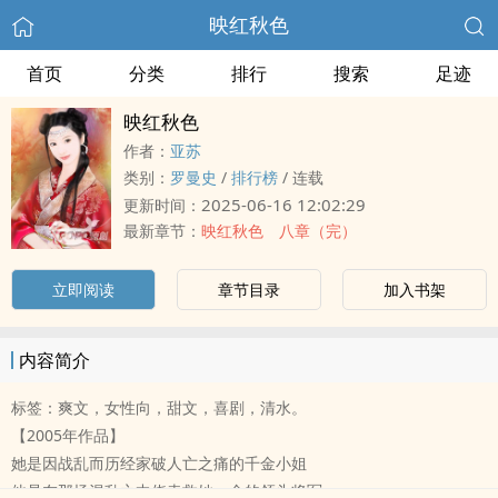
映红秋色
首页
分类
排行
搜索
足迹
映红秋色
作者：
亚苏
类别：
罗曼史
/
排行榜
/
连载
2025-06-16 12:02:29
更新时间：
最新章节：
映红秋色 八章（完）
立即阅读
章节目录
加入书架
内容简介
标签：爽文，女性向，甜文，喜剧，清水。
【2005年作品】
她是因战乱而历经家破人亡之痛的千金小姐
他是在那场混乱之中侥幸救她一命的领头将军