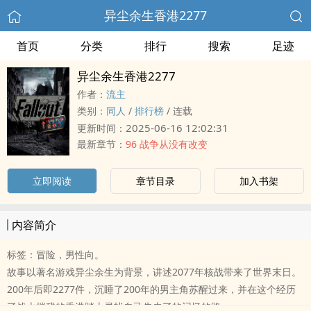
异尘余生香港2277
首页
分类
排行
搜索
足迹
异尘余生香港2277
作者：
流主
类别：
‌‍‌同‌‍‎人‎‍‌
/
排行榜
/
连载
2025-06-16 12:02:31
更新时间：
最新章节：
96 战争从没有改变
立即阅读
章节目录
加入书架
内容简介
标签：冒险，男性向。
故事以著名游戏异尘余生为背景，讲述2077年核战带来了世界末日。
200年后即2277件，沉睡了200年的男主角苏醒过来，并在这个经历
了战火摧残的香港踏上寻找自己失去了的记忆的路。