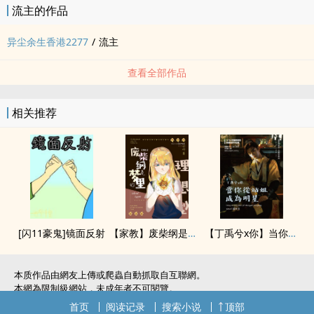
流主的作品
异尘余生香港2277
/
流主
查看全部作品
相关推荐
[闪11豪鬼]镜面反射
【家教】废柴纲是梦里的理想型！？
【丁禹兮x你】当你从站姐成为明星
本质作品由網友上傳或爬蟲自動抓取自互聯網。
本網為限制級網站，未成年者不可閱覽。
如無意中侵犯了您的權利，敬請聯系我們。
首页
阅读记录
搜索小说
顶部