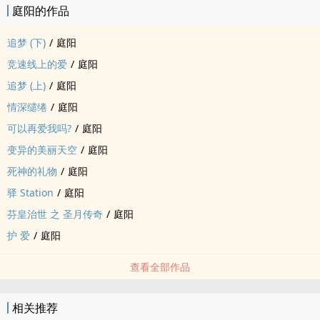
庭阳的作品
追梦 (下)
/
庭阳
竞速线上的爱
/
庭阳
追梦 (上)
/
庭阳
情深缱绻
/
庭阳
可以再爱我吗?
/
庭阳
变异的美丽天空
/
庭阳
死神的礼物
/
庭阳
驿 Station
/
庭阳
芬皇治世 之 圣月传奇
/
庭阳
护 爱
/
庭阳
查看全部作品
相关推荐