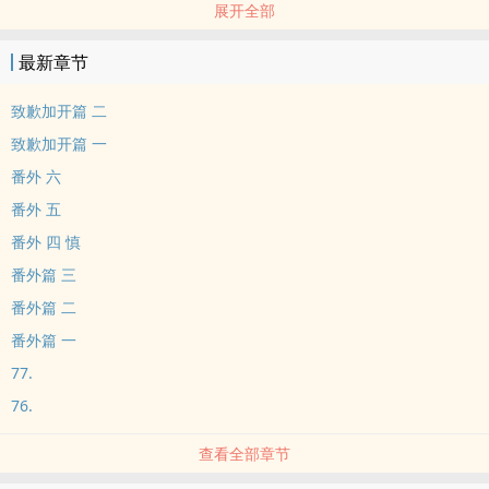
展开全部
是个不幸却也是幸福的开端
生长在富有亲情家庭的女子,
最新章节
对于未来家庭与感情是渴望精神上的满足,
却碰上身心灵遭受重创而容易自我封闭的 T ,
致歉加开篇 二
激起美丽的火花.
致歉加开篇 一
******公 告 6/26 *******
番外 六
非常抱歉！又修文了。
番外 五
这些日子休息，看了这篇...实在太多地方需要修改，
遂此全面修文，为了向喜爱此文的朋友致歉，
番外 四 慎
随后会加PO二篇特别篇表达歉意！
番外篇 三
抱歉 ! 一直在修改 , 因为反复观看, 都会看到遗漏的.
番外篇 二
所以手痒就....一直改 !
番外篇 一
77.
76.
查看全部章节