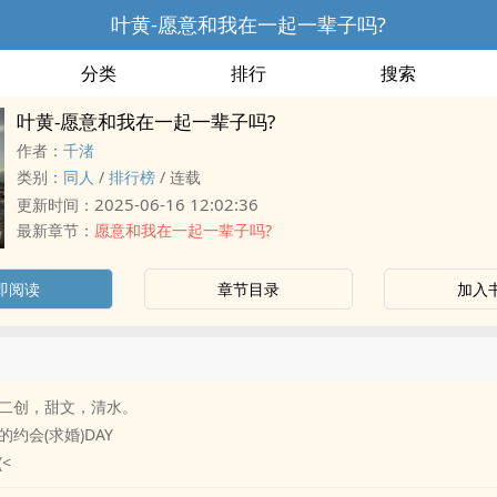
叶黄-愿意和我在一起一辈子吗?
分类
排行
搜索
叶黄-愿意和我在一起一辈子吗?
作者：
千渚
类别：
‎同‌‍‍人‍‎
/
排行榜
/
连载
2025-06-16 12:02:36
更新时间：
最新章节：
愿意和我在一起一辈子吗?
即阅读
章节目录
加入
美‍‎‎，二创，甜文，清水。
约会(求婚)DAY
<