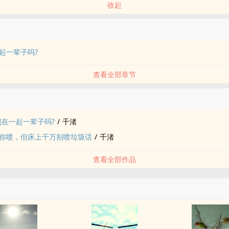
收起
起一辈子吗?
查看全部章节
品
我在一起一辈子吗?
/
千渚
你喷，但床上千万别喷垃圾话
/
千渚
查看全部作品