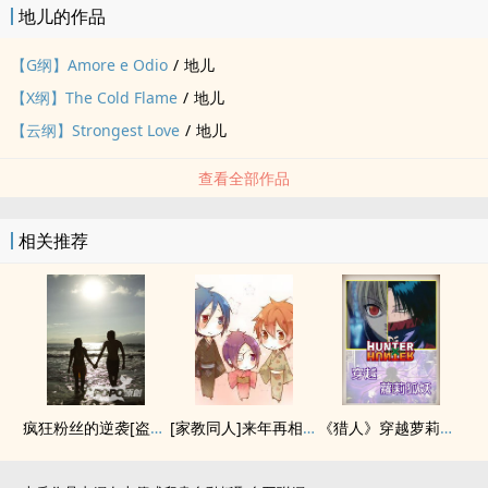
地儿的作品
【G纲】Amore e Odio
/
地儿
【X纲】The Cold Flame
/
地儿
【云纲】Strongest Love
/
地儿
查看全部作品
相关推荐
疯狂粉丝的逆袭[盗墓笔记][瓶邪]
[家教‍同‌‎人‌]来年再相爱(6927)
《猎人》穿越萝莉狐妖