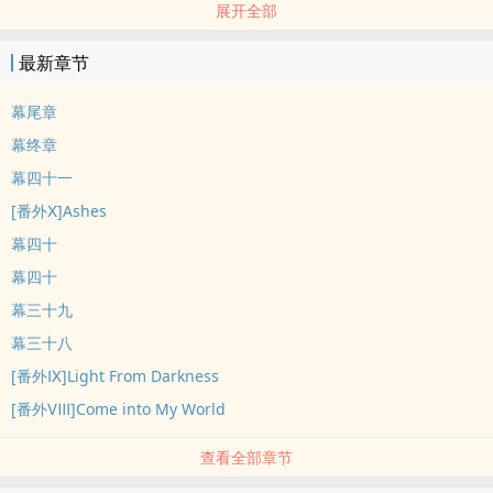
展开全部
爱与恨 (中)
Giorno e Notte（意）
最新章节
昼与夜（中）】
幕尾章
幕终章
幕四十一
[番外Ⅹ]Ashes
幕四十
幕四十
幕三十九
幕三十八
[番外Ⅸ]Light From Darkness
[番外Ⅷ]Come into My World
查看全部章节