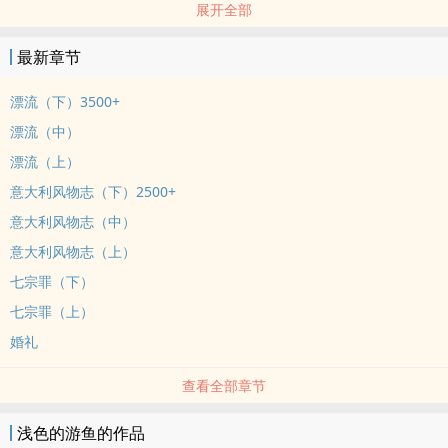
展开全部
然而无论是怀揣着柔肠百结的少女心事，还是于战火纷飞之下的奋不
顾身，那份心如鹿撞的怦然，到哪里都是一样的。
最新章节
直到最后，她才明白，上天创造出人类，就是要让他们看看，这个世
界可以残忍到什幺地步。
漂流（下）3500+
很久以前的短篇集，总体来说清水，稍稍有点擦边。
漂流（中）
漂流（上）
意大利风物志（下）2500+
意大利风物志（中）
意大利风物志（上）
七宗罪（下）
七宗罪（上）
婚礼
查看全部章节
浅色的游鱼的作品