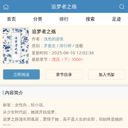
追梦者之殇
首页
分类
排行
搜索
足迹
追梦者之殇
作者：
浅色的游鱼
类别：
罗曼史
/
排行榜
/
连载
2025-06-16 12:02:36
更新时间：
最新章节：
漂流（下）3500+
立即阅读
章节目录
加入书架
内容简介
标签：女性向，轻小说。
从少女时代起，她就开始追梦。
追梦之路漫长而孤寂，爱情于她，虽不是人生的全部，却始终是她的
慰藉。