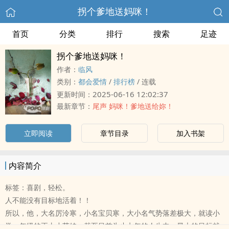
拐个爹地送妈咪！
首页
分类
排行
搜索
足迹
拐个爹地送妈咪！
作者：
临风
类别：
都会爱情
/
排行榜
/
连载
2025-06-16 12:02:37
更新时间：
最新章节：
尾声 妈咪！爹地送给妳！
立即阅读
章节目录
加入书架
内容简介
标签：喜剧，轻松。
人不能没有目标地活着！！
所以，他，大名厉泠寒，小名宝贝寒，大小名气势落差极大，就读小
学一年级的正太小萌娃，截至目前为止七年的人生中，最大的目标就