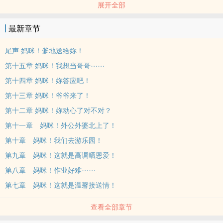
展开全部
是——
替他那因为被他亲生爹地欺负，从此不相信爱情的妈咪，
最新章节
找・个・好・老・公！！！
「妈咪！妳看妳看！叶思齐，二十九岁，家世人品一流，是个老师，
尾声 妈咪！爹地送给妳！
目前任教于儿子我就读的学校，还是我们班导。妈咪，怎么样？」
第十五章 妈咪！我想当哥哥⋯⋯
「⋯⋯不怎么样。」
第十四章 妈咪！妳答应吧！
「妈咪妈咪！那他呢？洛凯烈，三十岁，是豪门之后，可是自己出来
第十三章 妈咪！爷爷来了！
打拼，目前是我们家巷口转角那间咖啡厅的老板。妈咪，有没有感
觉？」
第十二章 妈咪！妳动心了对不对？
「⋯⋯没感觉。」
第十一章 妈咪！外公外婆北上了！
「⋯⋯妈咪！那这个怎么样？杜品墨，三十二岁，英翔集团总经理，
第十章 妈咪！我们去游乐园！
更有传言是下一任总裁，最重要的是，他单身！妈咪！要把握啊！不
第九章 妈咪！这就是高调晒恩爱！
为妳自己也要为妳儿子想啊！有这种爹地，我这辈子就出人头地
第八章 妈咪！作业好难⋯⋯
了！」
「⋯⋯」
第七章 妈咪！这就是温馨接送情！
「妈咪，妳脸色苍白耶⋯⋯」
查看全部章节
她何止脸色苍白，她绝对还印堂发黑了！
厉茉芯想尖叫，除此之外，她不知道她还能干嘛。难不成，要她告诉