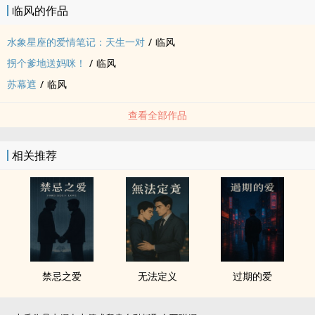
临风的作品
儿子，这个杜品墨，就是七年前因醉酒跟她一夜风流，清醒后还把她
当成‎‌‍妓‎女‎‎用一张支票打发，最后被她兑现用来养儿子的混蛋男人？！
水象星座的爱情笔记：天生一对
/
临风
天，还是不要吧⋯⋯
拐个爹地送妈咪！
/
临风
前几天发现被狼文网盗文了，请各位认明popo啊……
苏幕遮
/
临风
查看全部作品
相关推荐
禁忌之爱
无法定义
过期的爱