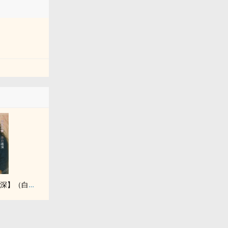
【三生三世．墨白缘深】（白浅x墨渊／师徒恋）