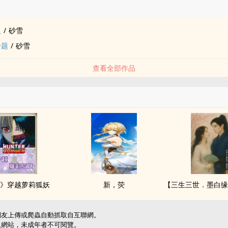
品
人
/
砂雪
十题
/
砂雪
查看全部作品
》穿越萝莉狐妖
新，荧
網友上傳或爬蟲自動抓取自互聯網。
級網站，未成年者不可閱覽。