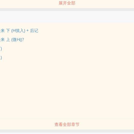
展开全部
 下 (H慎入) + 后记
 上 (微H((?
)
)
查看全部章节