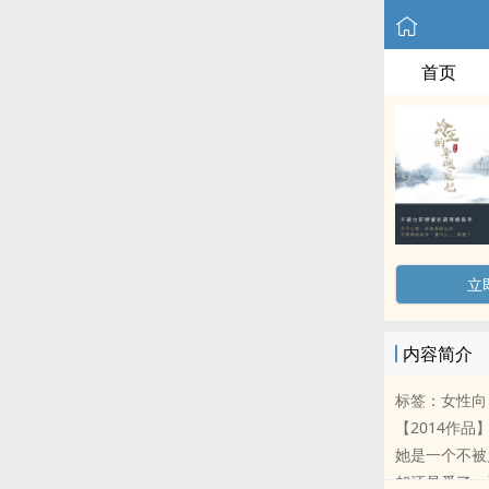
首页
立
内容简介
标签：女性向
【2014作品
她是一个不被
却还是爱了，