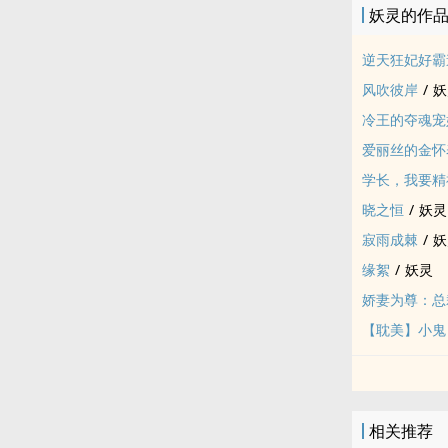
妖灵的作
逆天狂妃好霸
风吹彼岸
/
妖
冷王的夺魂宠
爱丽丝的金怀
学长，我要精
晓之恒
/
妖灵
寂雨成棘
/
妖
缘絮
/
妖灵
娇妻为尊：总
【‍‎‎耽‍‎美‌‎
相关推荐